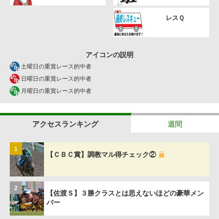
レスＱ
アイコンの説明
土曜日の重賞レース的中者
日曜日の重賞レース的中者
月曜日の重賞レース的中者
アクセスランキング
週間
1
【ＣＢＣ賞】調教マル得チェック②
2
【佐渡Ｓ】３勝クラスとは思えないほどの豪華メン
バー