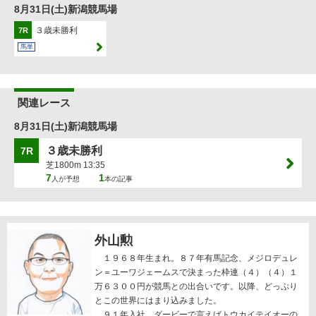
8月31日(土)新潟競馬場
３歳未勝利
7R
馬単
関連レース
8月31日(土)新潟競馬場
３歳未勝利
7R
芝1800m 13:35
7
1
人が予想
本の記事
外山勲
１９６８年生まれ。８７年有馬記念、メジロデュレ
ン＝ユーワジェームスで決まった枠連（４）（４）１
万６３００円が競馬との出合いです。以降、どっぷり
とこの世界にはまり込みました。
９１年入社。ダービーで言えばトウカイテイオーの