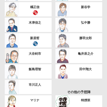
橘正信
新谷学
木津信之
弘中勝
新居哲
勝羽太郎
大谷剣市
亀井辰之介
飯島理智
田中翔大
市川正人
その他の予想陣
マリナ
特捜班