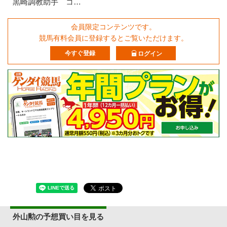
黒崎調教助手 コ…
会員限定コンテンツです。
競馬有料会員に登録するとご覧いただけます。
今すぐ登録
ログイン
外山勲の予想買い目を見る