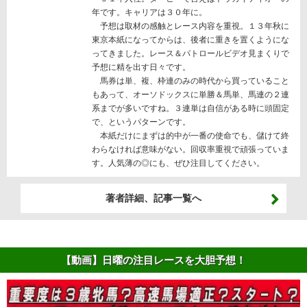
年です。キャリアは３０年に。
予想は取材の感触とレース内容を重視。１３年秋に
東京本紙になってからは、後者に重きを置くようにな
ってきました。レース＆パトロールビデオ見まくりで
予想に精を出す日々です。
馬券は単、複、枠連のみの時代から買っていること
もあって、オーソドックスに単勝＆馬単、馬連の２連
系までが多いですね。３連単は自信がある時に頭固定
で、というパターンです。
本紙だけにまずは的中が一番の使命でも、儲けて終
わらなければ意味がない。回収率重視で頑張っていま
す。人気薄の◎にも、ぜひ注目してください。
著者詳細、記事一覧へ
【動画】日曜の注目レースを大胆予想！