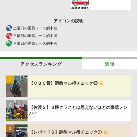
アイコンの説明
土曜日の重賞レース的中者
日曜日の重賞レース的中者
月曜日の重賞レース的中者
アクセスランキング
週間
1
【ＣＢＣ賞】調教マル得チェック②
2
【佐渡Ｓ】３勝クラスとは思えないほどの豪華メン
バー
3
【レパードＳ】調教マル得チェック①