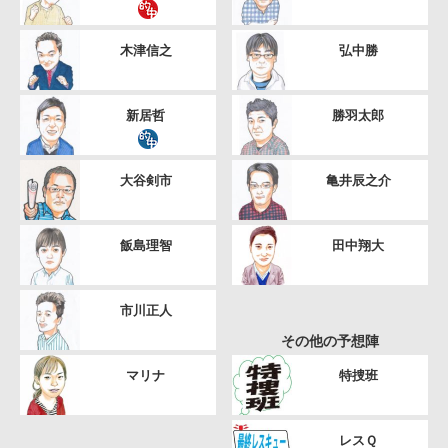
木津信之
弘中勝
新居哲
勝羽太郎
大谷剣市
亀井辰之介
飯島理智
田中翔大
市川正人
その他の予想陣
マリナ
特捜班
レスＱ