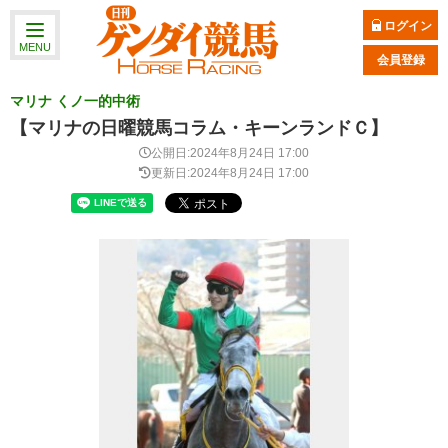
ログイン
MENU
会員登録
マリナ くノ一的中術
【マリナの日曜競馬コラム・キーンランドＣ】
公開日:2024年8月24日 17:00
更新日:2024年8月24日 17:00