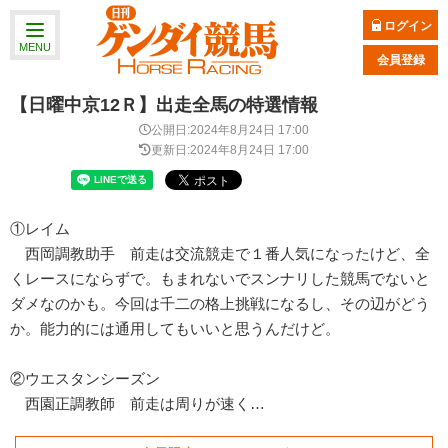
ログイン
MENU
会員登録
【日曜中京12Ｒ】出走全馬の特選情報
公開日:2024年8月24日 17:00
更新日:2024年8月24日 17:00
①レイム
西岡調教助手 前走は交流競走で１番人気になったけど、全
くレースにならずで。もまれないでスンナリした競馬でないと
ダメなのかも。今回は千二の格上挑戦になるし、その辺がどう
か。能力的には通用してもいいと思うんだけど。
②ウエスタンシーズン
西園正調教師 前走は周りが速く…