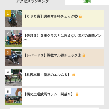
アクセスランキング
週間
1
【ＣＢＣ賞】調教マル得チェック②
2
【佐渡Ｓ】３勝クラスとは思えないほどの豪華メン
バー
3
【レパードＳ】調教マル得チェック①
4
【札幌本紙・新居のエルムＳ】
5
【橘の土曜競馬コラム・関越Ｓ】