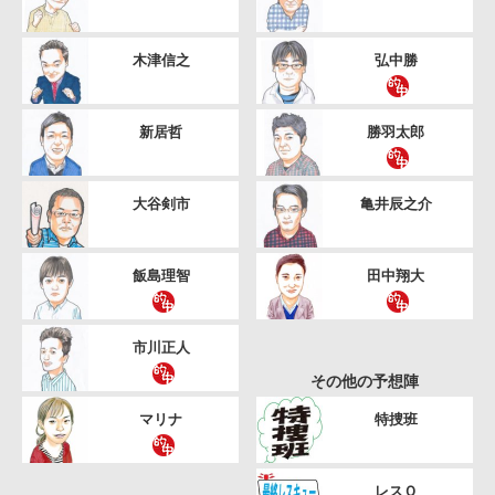
木津信之
弘中勝
新居哲
勝羽太郎
大谷剣市
亀井辰之介
飯島理智
田中翔大
市川正人
その他の予想陣
マリナ
特捜班
レスＱ