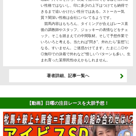
い性格ではないし、印に多少の上下はつけても納得で
きるまで追いかけたい性分ではある。ストーカー気
質？闇深い性格は会社にバレてるようです。
競馬内容はもちろん、タイミングが合えばレース直
後の調教師やスタッフ、ジョッキーの表情などをチェ
ック。そこを踏まえての中間取材。そして予想作業で
いろいろと考える。当たれば“閃き”、外れたら“妄想”に
なる。すいません。ご迷惑かけてます。たまに△◎や
◎無印での決着で外れなど“惜しい”パターンも多い。生
まれ育った某県民性ゆえかもしれません。
著者詳細、記事一覧へ
【動画】日曜の注目レースを大胆予想！