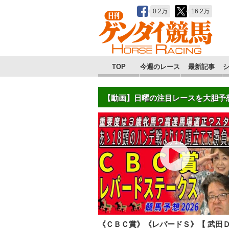
0.2万
16.2万
TOP
今週のレース
最新記事
【動画】日曜の注目レースを大胆予
《ＣＢＣ賞》《レパードＳ》【 武田