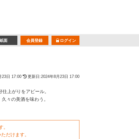
紙面
会員登録
ログイン
23日 17:00
更新日:2024年8月23日 17:00
好仕上がりをアピール。
。久々の美酒を味わう。
す。
いただけます。