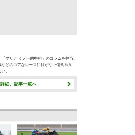
。「マリナ くノ一的中術」のコラムを担当。
戦などのコアなレースに目がない偏食系女
ない。
者詳細、記事一覧へ