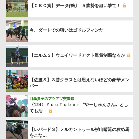
【ＣＢＣ賞】データ作戦 ５歳勢を狙い撃て！
今、ダートでの狙いはゴドルフィンだ
【エルムＳ】ウェイワードアクト重賞制覇なるか
【佐渡Ｓ】３勝クラスとは思えないほどの豪華メン
バー
目黒貴子のアツアツ交遊録
〈124〉ＹｏｕＴｕｂｅｒ〝やーしゅんさん〟とし
ても活…
【レパードＳ】メルカントゥール杉山晴流の攻め馬
をこな…