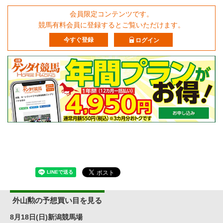
会員限定コンテンツです。
競馬有料会員に登録するとご覧いただけます。
今すぐ登録
ログイン
外山勲の予想買い目を見る
8月18日(日)新潟競馬場