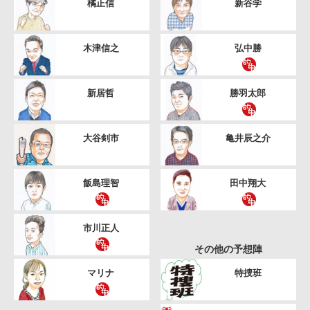
橘正信
新谷学
木津信之
弘中勝
新居哲
勝羽太郎
大谷剣市
亀井辰之介
飯島理智
田中翔大
市川正人
その他の予想陣
マリナ
特捜班