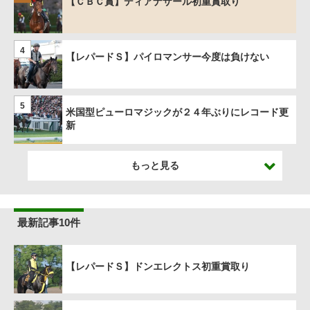
【ＣＢＣ賞】ディアナザール初重賞取り
4
【レパードＳ】パイロマンサー今度は負けない
5
米国型ピューロマジックが２４年ぶりにレコード更
新
もっと見る
最新記事10件
【レパードＳ】ドンエレクトス初重賞取り