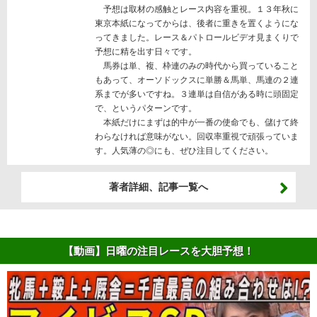
予想は取材の感触とレース内容を重視。１３年秋に
東京本紙になってからは、後者に重きを置くようにな
ってきました。レース＆パトロールビデオ見まくりで
予想に精を出す日々です。
馬券は単、複、枠連のみの時代から買っていること
もあって、オーソドックスに単勝＆馬単、馬連の２連
系までが多いですね。３連単は自信がある時に頭固定
で、というパターンです。
本紙だけにまずは的中が一番の使命でも、儲けて終
わらなければ意味がない。回収率重視で頑張っていま
す。人気薄の◎にも、ぜひ注目してください。
著者詳細、記事一覧へ
【動画】日曜の注目レースを大胆予想！