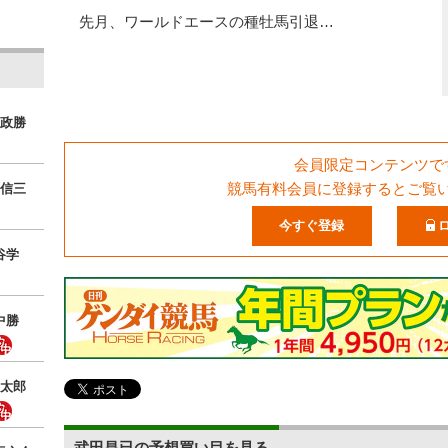
先月、ワールドエースの種牡馬引退…
政勝
会員限定コンテンツで
競馬有料会員に登録するとご覧
信三
今すぐ登録
谷学
中勝
太郎
武田昌已の予想買い目を見る