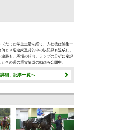
ンズだった学生生活を経て、入社後は編集一
は何と９週連続重賞的中の快記録も達成し、
４連勝も。馬場の傾向、ラップの分析に定評
んとその週の重賞解説の動画も公開中。
者詳細、記事一覧へ