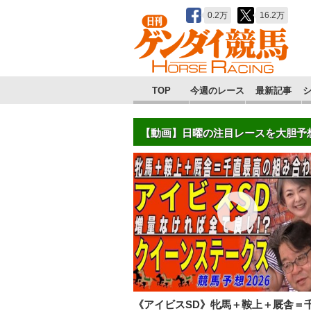
0.2万
16.2万
TOP
今週のレース
最新記事
【動画】日曜の注目レースを大胆予
《アイビスSD》牝馬＋鞍上＋厩舎＝