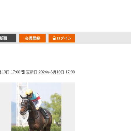
紙面
会員登録
ログイン
10日 17:00
更新日:2024年8月10日 17:00