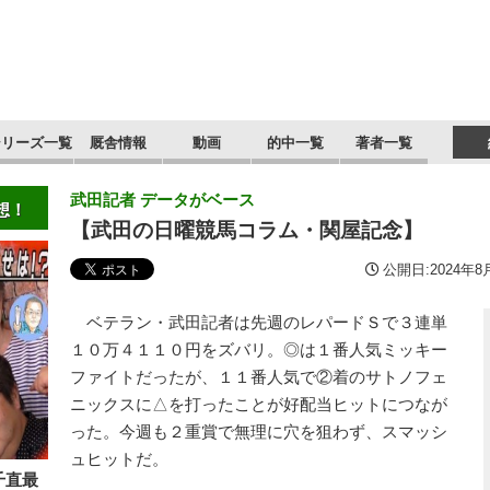
シリーズ一覧
厩舎情報
動画
的中一覧
著者一覧
武田記者 データがベース
想！
【武田の日曜競馬コラム・関屋記念】
公開日:2024年8月
ベテラン・武田記者は先週のレパードＳで３連単
１０万４１１０円をズバリ。◎は１番人気ミッキー
ファイトだったが、１１番人気で②着のサトノフェ
ニックスに△を打ったことが好配当ヒットにつなが
った。今週も２重賞で無理に穴を狙わず、スマッシ
ュヒットだ。
千直最