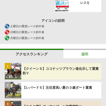
レスＱ
アイコンの説明
土曜日の重賞レース的中者
日曜日の重賞レース的中者
月曜日の重賞レース的中者
アクセスランキング
週間
1
【クイーンＳ】ココナッツブラウン進化示して重賞
初Ｖ
2
【レパードＳ】注目度高い夏の３歳ダート重賞
3