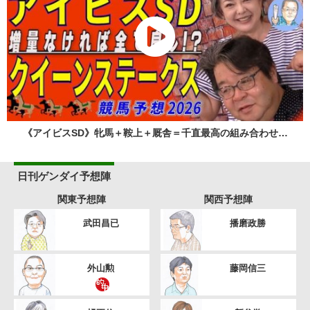
《アイビスSD》牝馬＋鞍上＋厩舎＝千直最高の組み合わせ…
日刊ゲンダイ予想陣
関東予想陣
関西予想陣
武田昌已
播磨政勝
外山勲
藤岡信三