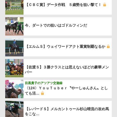
【ＣＢＣ賞】データ作戦 ５歳勢を狙い撃て！
今、ダートでの狙いはゴドルフィンだ
【エルムＳ】ウェイワードアクト重賞制覇なるか
【佐渡Ｓ】３勝クラスとは思えないほどの豪華メン
バー
目黒貴子のアツアツ交遊録
〈124〉ＹｏｕＴｕｂｅｒ〝やーしゅんさん〟とし
ても活…
【レパードＳ】メルカントゥール杉山晴流の攻め馬
をこな…