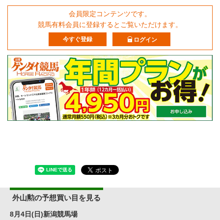
会員限定コンテンツです。
競馬有料会員に登録するとご覧いただけます。
今すぐ登録
ログイン
外山勲の予想買い目を見る
8月4日(日)新潟競馬場