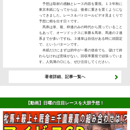
予想は取材の感触とレース内容を重視。１３年秋に
東京本紙になってからは、後者に重きを置くようにな
ってきました。レース＆パトロールビデオ見まくりで
予想に精を出す日々です。
馬券は単、複、枠連のみの時代から買っていること
もあって、オーソドックスに単勝＆馬単、馬連の２連
系までが多いですね。３連単は自信がある時に頭固定
で、というパターンです。
本紙だけにまずは的中が一番の使命でも、儲けて終
わらなければ意味がない。回収率重視で頑張っていま
す。人気薄の◎にも、ぜひ注目してください。
著者詳細、記事一覧へ
【動画】日曜の注目レースを大胆予想！