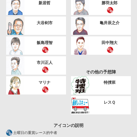
新居哲
勝羽太郎
大谷剣市
亀井辰之介
飯島理智
田中翔大
市川正人
その他の予想陣
マリナ
特捜班
レスＱ
アイコンの説明
土曜日の重賞レース的中者