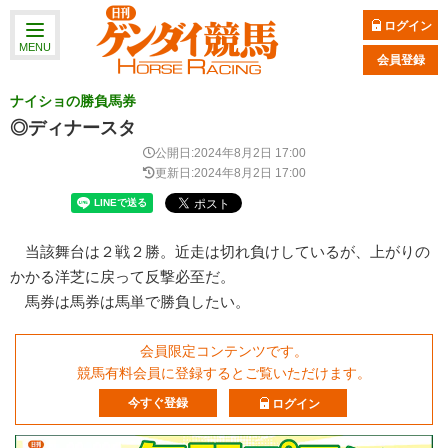
ログイン
MENU
会員登録
ナイショの勝負馬券
◎ディナースタ
公開日:2024年8月2日 17:00
更新日:2024年8月2日 17:00
当該舞台は２戦２勝。近走は切れ負けしているが、上がりの
かかる洋芝に戻って反撃必至だ。
馬券は馬券は馬単で勝負したい。
会員限定コンテンツです。
競馬有料会員に登録するとご覧いただけます。
今すぐ登録
ログイン