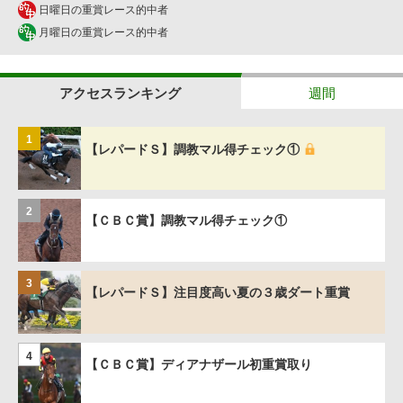
日曜日の重賞レース的中者
月曜日の重賞レース的中者
アクセスランキング
週間
1
【レパードＳ】調教マル得チェック①
2
【ＣＢＣ賞】調教マル得チェック①
3
【レパードＳ】注目度高い夏の３歳ダート重賞
4
【ＣＢＣ賞】ディアナザール初重賞取り