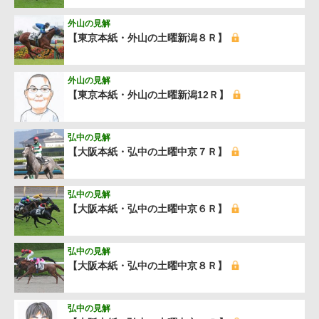
外山の見解
【東京本紙・外山の土曜新潟８Ｒ】
外山の見解
【東京本紙・外山の土曜新潟12Ｒ】
弘中の見解
【大阪本紙・弘中の土曜中京７Ｒ】
弘中の見解
【大阪本紙・弘中の土曜中京６Ｒ】
弘中の見解
【大阪本紙・弘中の土曜中京８Ｒ】
弘中の見解