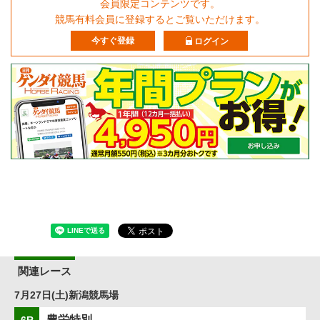
会員限定コンテンツです。
競馬有料会員に登録するとご覧いただけます。
今すぐ登録
ログイン
関連レース
7月27日(土)新潟競馬場
豊栄特別
6R