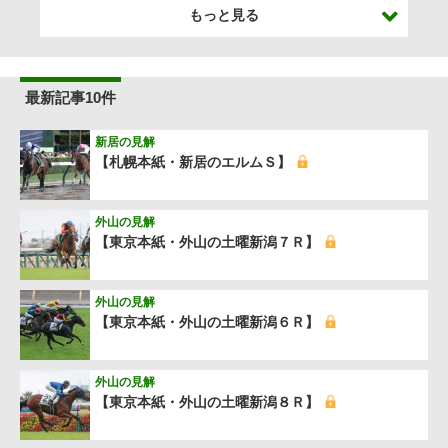
もっと見る
最新記事10件
新居の見解
【札幌本紙・新居のエルムＳ】
外山の見解
【東京本紙・外山の土曜新潟７Ｒ】
外山の見解
【東京本紙・外山の土曜新潟６Ｒ】
外山の見解
【東京本紙・外山の土曜新潟８Ｒ】