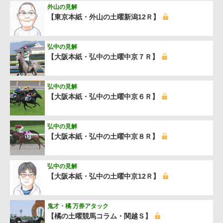
外山の見解
【東京本紙・外山の土曜新潟12Ｒ】
弘中の見解
【大阪本紙・弘中の土曜中京７Ｒ】
弘中の見解
【大阪本紙・弘中の土曜中京６Ｒ】
弘中の見解
【大阪本紙・弘中の土曜中京８Ｒ】
弘中の見解
【大阪本紙・弘中の土曜中京12Ｒ】
鬼才・橘 万券アタック
【橘の土曜競馬コラム・関越Ｓ】