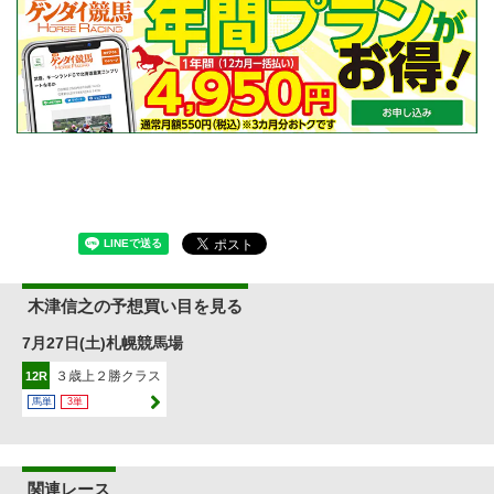
木津信之の予想買い目を見る
7月27日(土)札幌競馬場
３歳上２勝クラス
12R
馬単
3単
関連レース