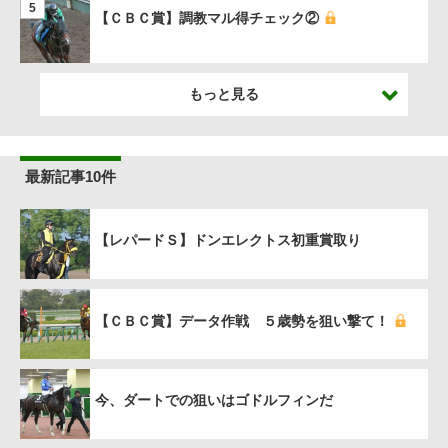
5
【ＣＢＣ賞】調教マル得チェック②
もっと見る
最新記事10件
【レパードＳ】ドンエレクトス初重賞取り
【ＣＢＣ賞】データ作戦 ５歳勢を狙い撃て！
今、ダートでの狙いはゴドルフィンだ