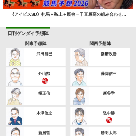
《アイビスSD》牝馬＋鞍上＋厩舎＝千直最高の組み合わせ…
日刊ゲンダイ予想陣
関東予想陣
関西予想陣
武田昌已
播磨政勝
外山勲
藤岡信三
橘正信
新谷学
木津信之
弘中勝
新居哲
勝羽太郎