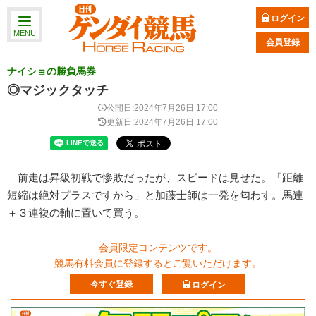
ログイン
MENU
会員登録
ナイショの勝負馬券
◎マジックタッチ
公開日:2024年7月26日 17:00
更新日:2024年7月26日 17:00
前走は昇級初戦で惨敗だったが、スピードは見せた。「距離
短縮は絶対プラスですから」と加藤士師は一発を匂わす。馬連
＋３連複の軸に置いて買う。
会員限定コンテンツです。
競馬有料会員に登録するとご覧いただけます。
今すぐ登録
ログイン