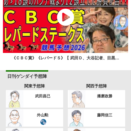
《ＣＢＣ賞》《レパードＳ》【 武田Ｄ、大谷記者、目黒…
日刊ゲンダイ予想陣
関東予想陣
関西予想陣
武田昌已
播磨政勝
外山勲
藤岡信三