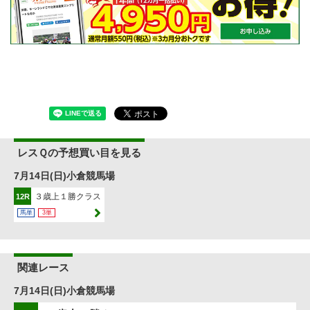
レスＱの予想買い目を見る
7月14日(日)小倉競馬場
３歳上１勝クラス
12R
馬単
3単
関連レース
7月14日(日)小倉競馬場