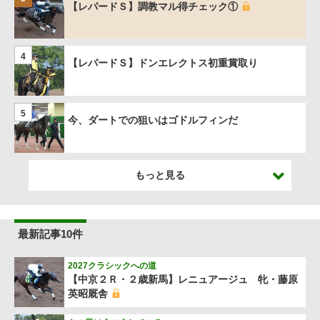
【レパードＳ】調教マル得チェック①
4
【レパードＳ】ドンエレクトス初重賞取り
5
今、ダートでの狙いはゴドルフィンだ
もっと見る
最新記事10件
2027クラシックへの道
【中京２Ｒ・２歳新馬】レニュアージュ 牝・藤原
英昭厩舎