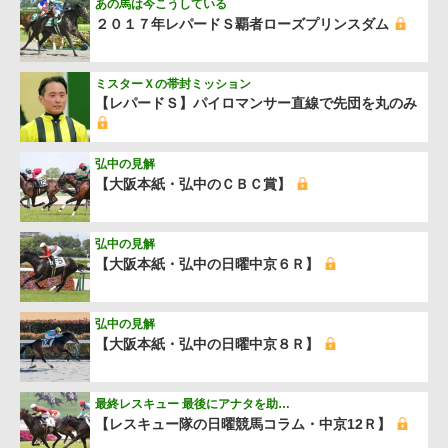
あの馬は今こうしている
２０１７年レパードＳ覇者ローズプリンスダム
ミスターＸの帯封ミッション
【レパードＳ】パイロマンサー直線で先団を丸のみ
弘中の見解
【大阪本紙・弘中のＣＢＣ賞】
弘中の見解
【大阪本紙・弘中の日曜中京６Ｒ】
弘中の見解
【大阪本紙・弘中の日曜中京８Ｒ】
最終レスキュー 最後にアナタを助…
【レスキュー隊の日曜競馬コラム・中京12Ｒ】