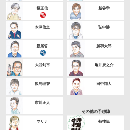
橘正信
新谷学
木津信之
弘中勝
新居哲
勝羽太郎
大谷剣市
亀井辰之介
飯島理智
田中翔大
市川正人
その他の予想陣
マリナ
特捜班