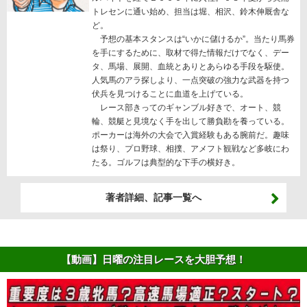
トレセンに通い始め、担当は堀、相沢、鈴木伸厩舎な
ど。
予想の基本スタンスは“いかに儲けるか”。当たり馬券
を手にするために、取材で得た情報だけでなく、デー
タ、馬場、展開、血統とありとあらゆる手段を駆使。
人気馬のアラ探しより、一点突破の強力な武器を持つ
伏兵を見つけることに血道を上げている。
レース部きってのギャンブル好きで、オート、競
輪、競艇と見境なく手を出して勝負勘を養っている。
ポーカーは海外の大会で入賞経験もある腕前だ。趣味
は祭り、プロ野球、相撲、アメフト観戦など多岐にわ
たる。ゴルフは典型的な下手の横好き。
著者詳細、記事一覧へ
【動画】日曜の注目レースを大胆予想！