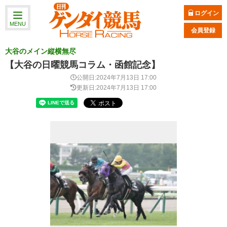
ログイン
MENU
会員登録
大谷のメイン縦横無尽
【大谷の日曜競馬コラム・函館記念】
公開日:2024年7月13日 17:00
更新日:2024年7月13日 17:00