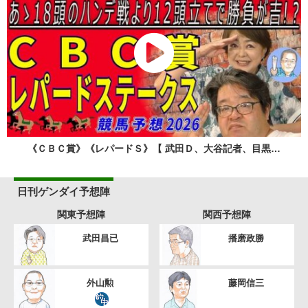
《ＣＢＣ賞》《レパードＳ》【 武田Ｄ、大谷記者、目黒…
日刊ゲンダイ予想陣
関東予想陣
関西予想陣
武田昌已
播磨政勝
外山勲
藤岡信三