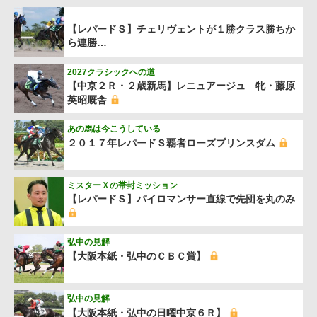
【レパードＳ】チェリヴェントが１勝クラス勝ちか
ら連勝…
2027クラシックへの道
【中京２Ｒ・２歳新馬】レニュアージュ 牝・藤原
英昭厩舎
あの馬は今こうしている
２０１７年レパードＳ覇者ローズプリンスダム
ミスターＸの帯封ミッション
【レパードＳ】パイロマンサー直線で先団を丸のみ
弘中の見解
【大阪本紙・弘中のＣＢＣ賞】
弘中の見解
【大阪本紙・弘中の日曜中京６Ｒ】