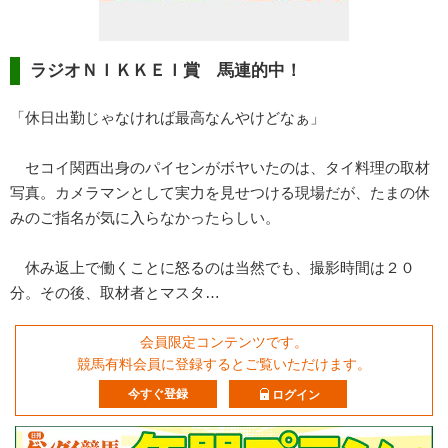
ラジオＮＩＫＫＥＩ賞 馬連的中！
「休日出勤じゃなければ最高なんやけどなぁ」
セコイ関西出身のパイセンがボヤいたのは、タイ料理の取材
写真。カメラマンとして実力を見せつける現場だが、たまの休
みのご指名が気に入らなかったらしい。
休み返上で働くことに怒るのは当然でも、撮影時間は２０
分。その後、取材者とマスタ…
会員限定コンテンツです。
競馬有料会員に登録するとご覧いただけます。
今すぐ登録
ログイン