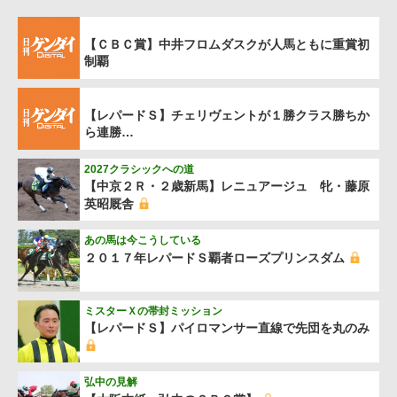
【ＣＢＣ賞】中井フロムダスクが人馬ともに重賞初
制覇
【レパードＳ】チェリヴェントが１勝クラス勝ちか
ら連勝…
2027クラシックへの道
【中京２Ｒ・２歳新馬】レニュアージュ 牝・藤原
英昭厩舎
あの馬は今こうしている
２０１７年レパードＳ覇者ローズプリンスダム
ミスターＸの帯封ミッション
【レパードＳ】パイロマンサー直線で先団を丸のみ
弘中の見解