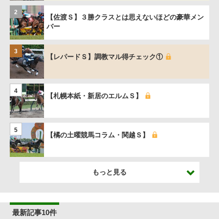
2
【佐渡Ｓ】３勝クラスとは思えないほどの豪華メン
バー
3
【レパードＳ】調教マル得チェック①
4
【札幌本紙・新居のエルムＳ】
5
【橘の土曜競馬コラム・関越Ｓ】
もっと見る
最新記事10件