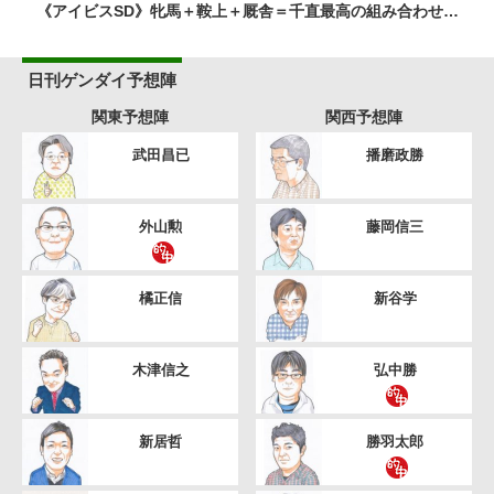
《アイビスSD》牝馬＋鞍上＋厩舎＝千直最高の組み合わせ…
日刊ゲンダイ予想陣
関東予想陣
関西予想陣
武田昌已
播磨政勝
外山勲
藤岡信三
橘正信
新谷学
木津信之
弘中勝
新居哲
勝羽太郎