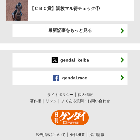
【ＣＢＣ賞】調教マル得チェック①
最新記事をもっと見る
gendai_keiba
gendai.race
サイトポリシー
個人情報
著作権
リンク
よくある質問・お問い合わせ
広告掲載について
会社概要
採用情報