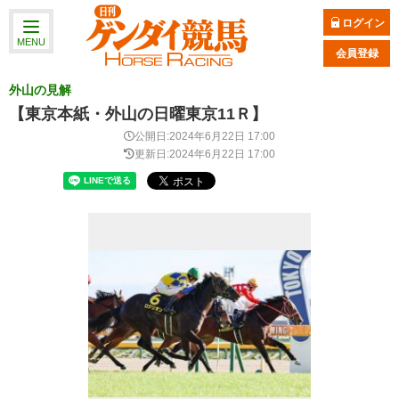
ログイン
MENU
会員登録
外山の見解
【東京本紙・外山の日曜東京11Ｒ】
公開日:2024年6月22日 17:00
更新日:2024年6月22日 17:00