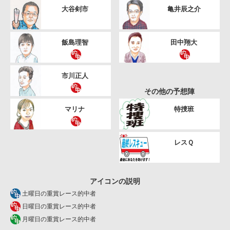
大谷剣市
亀井辰之介
飯島理智
田中翔大
市川正人
その他の予想陣
マリナ
特捜班
レスＱ
アイコンの説明
土曜日の重賞レース的中者
日曜日の重賞レース的中者
月曜日の重賞レース的中者