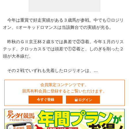
今年は重賞で好走実績がある３歳馬が参戦。中でも◎ロジリ
オン、○オーキッドロマンスは当該舞台での実績が光る。
昨秋のＧⅡ京王杯２歳Ｓでは鼻差で②③着。今年１月のリス
テッド、クロッカスＳでは頭差で①②着と、しのぎを削った２
頭が大本線だ。
その２戦でいずれも先着したロジリオンは、…
会員限定コンテンツです。
競馬有料会員に登録するとご覧いただけます。
今すぐ登録
ログイン