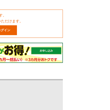
す。
いただけます。
ログイン