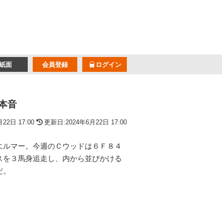
紙面
会員登録
ログイン
本音
22日 17:00
更新日:2024年6月22日 17:00
エルマー。今週のＣウッドは６Ｆ８４
スを３馬身追走し、内から並びかける
だ。