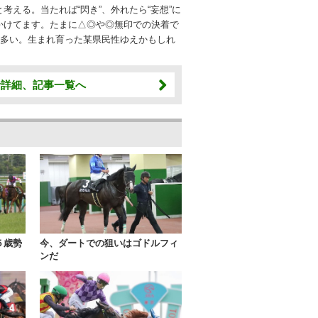
考える。当たれば“閃き”、外れたら“妄想”に
かけてます。たまに△◎や◎無印での決着で
も多い。生まれ育った某県民性ゆえかもしれ
者詳細、記事一覧へ
５歳勢
今、ダートでの狙いはゴドルフィ
ンだ