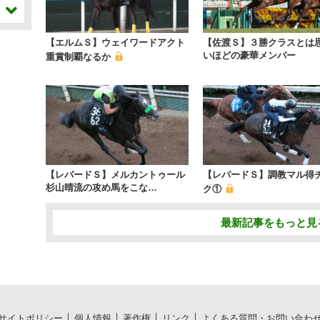
【エルムＳ】ウェイワードアクト
【佐渡Ｓ】３勝クラスとは
いほどの豪華メンバー
重賞制覇なるか
【レパードＳ】メルカントゥール
【レパードＳ】調教マル得
杉山晴流の攻め馬をこな…
ク①
最新記事をもっと見
サイトポリシー
個人情報
著作権
リンク
よくある質問・お問い合わ