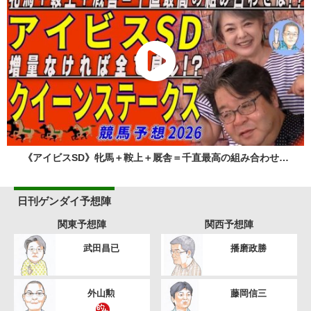
《アイビスSD》牝馬＋鞍上＋厩舎＝千直最高の組み合わせ…
日刊ゲンダイ予想陣
関東予想陣
関西予想陣
武田昌已
播磨政勝
外山勲
藤岡信三