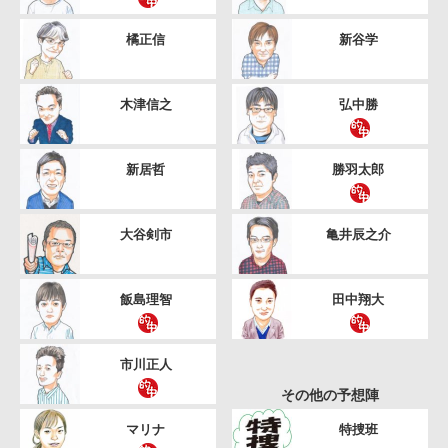
橘正信
新谷学
木津信之
弘中勝
新居哲
勝羽太郎
大谷剣市
亀井辰之介
飯島理智
田中翔大
市川正人
その他の予想陣
マリナ
特捜班