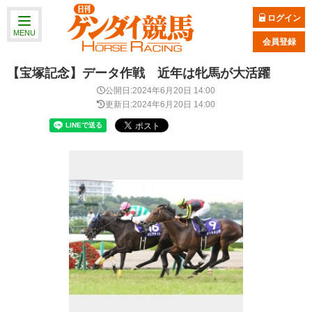
ログイン
MENU
会員登録
【宝塚記念】データ作戦 近年は牝馬が大活躍
公開日:2024年6月20日 14:00
更新日:2024年6月20日 14:00