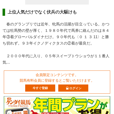
上位人気だけでなく伏兵の大駆けも
春のグランプリでは近年、牝馬の活躍が目立っている。かつ
ては牡馬勢の壁が厚く、１９８０年代で馬券に絡んだのは８４
年③着グローバルダイナだけ。９０年代も〈０ １ ３ 11〉と勝
ち切れず。９３年イクノディクタスの②着が最良だ。
２０００年代に入り、０５年スイープトウショウが１１番人
気…
会員限定コンテンツです。
競馬有料会員に登録するとご覧いただけます。
今すぐ登録
ログイン