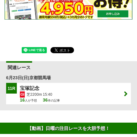
関連レース
6月23日(日)京都競馬場
宝塚記念
11R
GI
芝2200m 15:40
16
36
人が予想
本の記事
【動画】日曜の注目レースを大胆予想！