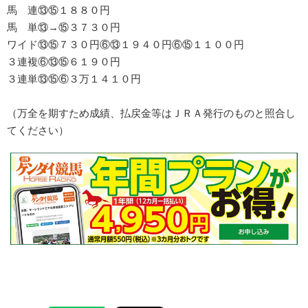
馬 連⑬⑮１８８０円
馬 単⑬→⑮３７３０円
ワイド⑬⑮７３０円⑥⑬１９４０円⑥⑮１１００円
３連複⑥⑬⑮６１９０円
３連単⑬⑮⑥３万１４１０円
（万全を期すため成績、払戻金等はＪＲＡ発行のものと照合し
てください）