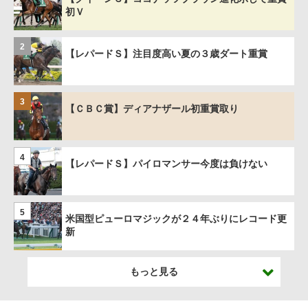
初Ｖ
2
【レパードＳ】注目度高い夏の３歳ダート重賞
3
【ＣＢＣ賞】ディアナザール初重賞取り
4
【レパードＳ】パイロマンサー今度は負けない
5
米国型ピューロマジックが２４年ぶりにレコード更
新
もっと見る