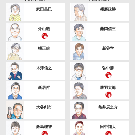
武田昌已
播磨政勝
外山勲
藤岡信三
橘正信
新谷学
木津信之
弘中勝
新居哲
勝羽太郎
大谷剣市
亀井辰之介
飯島理智
田中翔大