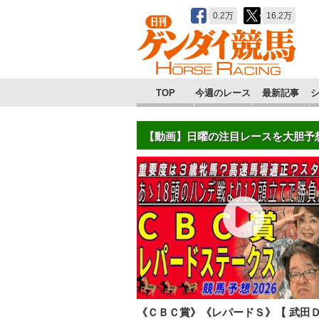
0.2万
16.2万
TOP
今週のレース
最新記事
【動画】日曜の注目レースを大胆予
《ＣＢＣ賞》《レパードＳ》【 武田