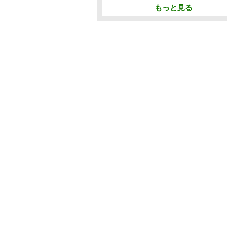
もっと見る