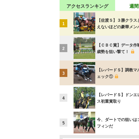
アクセスランキング
週間
【佐渡Ｓ】３勝クラス
1
えないほどの豪華メン
【ＣＢＣ賞】データ作
2
歳勢を狙い撃て！
【レパードＳ】調教マ
3
ェック①
【レパードＳ】ドンエ
4
ス初重賞取り
今、ダートでの狙いは
5
フィンだ