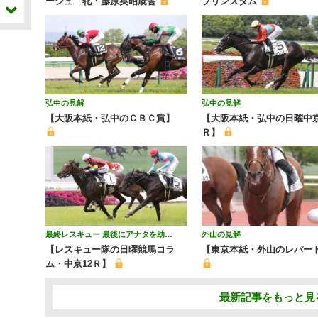
ージュ 牝・藤原英昭厩舎
プリンスダム
弘中の見解
弘中の見解
【大阪本紙・弘中のＣＢＣ賞】
【大阪本紙・弘中の日曜中
Ｒ】
最終レスキュー 最後にアナタを助…
外山の見解
【レスキュー隊の日曜競馬コラ
【東京本紙・外山のレパー
ム・中京12Ｒ】
最新記事をもっと見