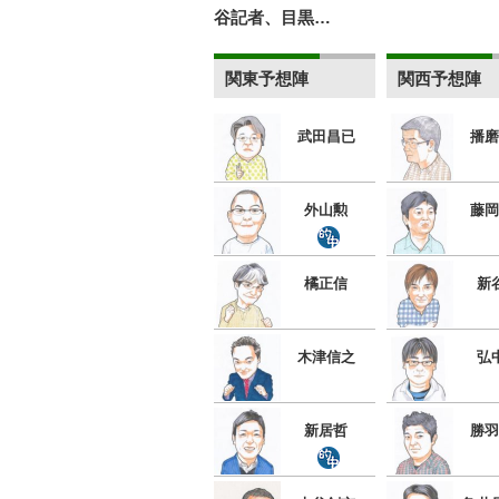
谷記者、目黒…
関東予想陣
関西予想陣
武田昌已
播磨
外山勲
藤岡
橘正信
新
木津信之
弘
新居哲
勝羽