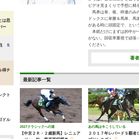
ビデオ見まくりで予想に精
馬券は単、複、枠連のみの
ドックスに単勝＆馬単、馬
とは思
がある時に頭固定で、とい
バー
本紙だけにまずは的中が一
がない。回収率重視で頑張
ください。
戦 ５
著
ル得チ
最新記事一覧
レクト
ゴドル
2027クラシックへの道
あの馬は今こうしている
【中京２Ｒ・２歳新馬】レニュア
２０１７年レパードＳ覇者