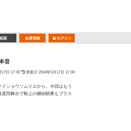
紙面
会員登録
ログイン
本音
17日 17:00
更新日:2024年5月17日 17:00
メイショウソムリエから。今回はもう
再度同舞台で鞍上の継続騎乗もプラス