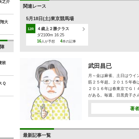
辰之介
関連レース
5月18日(土)東京競馬場
翔大
４歳上２勝クラス
12R
ダ2100m 16:25
16
4
人が予想
本の記事
陣
捜班
武田昌已
月～金は麻雀、土日はウイ
筋２５年超。２０１５年春
スＱ
２０１６年は春東京でＧⅠ
がある。毎週、目黒貴子さ
著
最新記事一覧