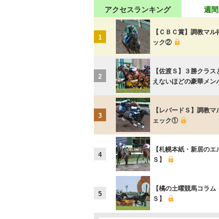
アクセスランキング
週間
【ＣＢＣ賞】調教マル
1
ック②
【佐渡Ｓ】３勝クラス
2
えないほどの豪華メン
【レパードＳ】調教マ
3
ェック①
【札幌本紙・新居のエ
4
Ｓ】
【橘の土曜競馬コラム
5
Ｓ】