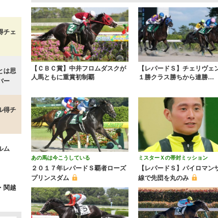
得チェ
【ＣＢＣ賞】中井フロムダスクが
【レパードＳ】チェリヴェ
とは思
人馬ともに重賞初制覇
１勝クラス勝ちから連勝…
バー
ル得チ
ルム
あの馬は今こうしている
ミスターＸの帯封ミッション
２０１７年レパードＳ覇者ローズ
【レパードＳ】パイロマン
プリンスダム
線で先団を丸のみ
・関越