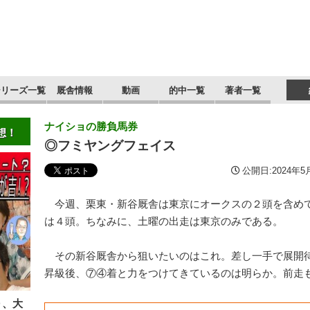
シリーズ一覧
厩舎情報
動画
的中一覧
著者一覧
ナイショの勝負馬券
想！
◎フミヤングフェイス
公開日:2024年5月
今週、栗東・新谷厩舎は東京にオークスの２頭を含め
は４頭。ちなみに、土曜の出走は東京のみである。
その新谷厩舎から狙いたいのはこれ。差し一手で展開
昇級後、⑦④着と力をつけてきているのは明らか。前走
Ｄ、大