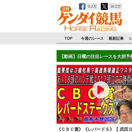
0.2万
16.2万
TOP
今週のレース
最新記事
【動画】日曜の注目レースを大胆予
《ＣＢＣ賞》《レパードＳ》【 武田