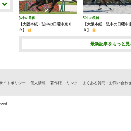
弘中の見解
弘中の見解
【大阪本紙・弘中の日曜中京６
【大阪本紙・弘中の日曜中
Ｒ】
Ｒ】
最新記事をもっと見
サイトポリシー
個人情報
著作権
リンク
よくある質問・お問い合わ
rved.