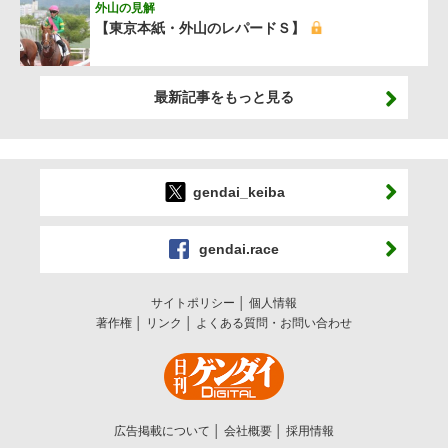
外山の見解
【東京本紙・外山のレパードＳ】
最新記事をもっと見る
gendai_keiba
gendai.race
サイトポリシー
個人情報
著作権
リンク
よくある質問・お問い合わせ
広告掲載について
会社概要
採用情報