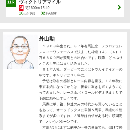
ヴィクトリアマイル
11R
GI
芝1600m 15:40
16
32
人が予想
本の記事
外山勲
１９６８年生まれ。８７年有馬記念、メジロデュレ
ン＝ユーワジェームスで決まった枠連（４）（４）１
万６３００円が競馬との出合いです。以降、どっぷり
とこの世界にはまり込みました。
９１年入社。ダービーで言えばトウカイテイオーの
年です。キャリアは３０年に。
予想は取材の感触とレース内容を重視。１３年秋に
東京本紙になってからは、後者に重きを置くようにな
ってきました。レース＆パトロールビデオ見まくりで
予想に精を出す日々です。
馬券は単、複、枠連のみの時代から買っていること
もあって、オーソドックスに単勝＆馬単、馬連の２連
系までが多いですね。３連単は自信がある時に頭固定
で、というパターンです。
本紙だけにまずは的中が一番の使命でも、儲けて終