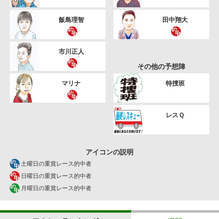
飯島理智
田中翔大
市川正人
その他の予想陣
マリナ
特捜班
レスＱ
アイコンの説明
土曜日の重賞レース的中者
日曜日の重賞レース的中者
月曜日の重賞レース的中者