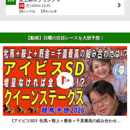
GII
芝1400m 15:45
16
15
人が予想
本の記事
【動画】日曜の注目レースを大胆予想！
《アイビスSD》牝馬＋鞍上＋厩舎＝千直最高の組み合わせ…