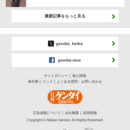
最新記事をもっと見る
gendai_keiba
gendai.race
サイトポリシー
個人情報
著作権
リンク
よくある質問・お問い合わせ
広告掲載について
会社概要
採用情報
Copyright © Nikkan Gendai. All Rights Reserved.