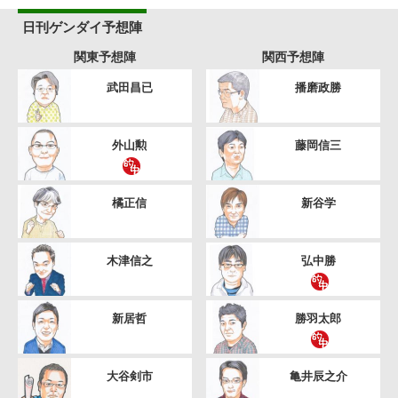
日刊ゲンダイ予想陣
関東予想陣
関西予想陣
武田昌已
播磨政勝
外山勲
藤岡信三
橘正信
新谷学
木津信之
弘中勝
新居哲
勝羽太郎
大谷剣市
亀井辰之介