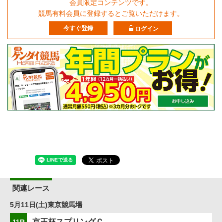
会員限定コンテンツです。
競馬有料会員に登録するとご覧いただけます。
今すぐ登録
ログイン
関連レース
5月11日(土)東京競馬場
京王杯スプリングＣ
11R