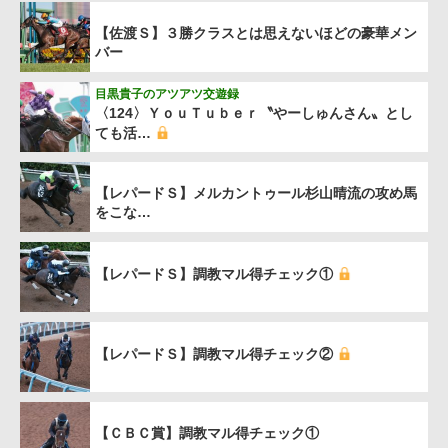
【佐渡Ｓ】３勝クラスとは思えないほどの豪華メン
バー
目黒貴子のアツアツ交遊録
〈124〉ＹｏｕＴｕｂｅｒ〝やーしゅんさん〟とし
ても活…
【レパードＳ】メルカントゥール杉山晴流の攻め馬
をこな…
【レパードＳ】調教マル得チェック①
【レパードＳ】調教マル得チェック②
【ＣＢＣ賞】調教マル得チェック①