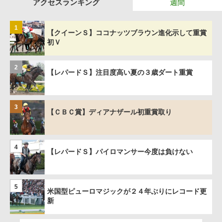
アクセスランキング
週間
1
【クイーンＳ】ココナッツブラウン進化示して重賞
初Ｖ
2
【レパードＳ】注目度高い夏の３歳ダート重賞
3
【ＣＢＣ賞】ディアナザール初重賞取り
4
【レパードＳ】パイロマンサー今度は負けない
5
米国型ピューロマジックが２４年ぶりにレコード更
新