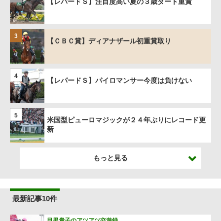
【レパードＳ】注目度高い夏の３歳ダート重賞
3
【ＣＢＣ賞】ディアナザール初重賞取り
4
【レパードＳ】パイロマンサー今度は負けない
5
米国型ピューロマジックが２４年ぶりにレコード更
新
もっと見る
最新記事10件
目黒貴子のアツアツ交遊録