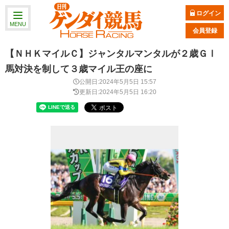
ログイン
MENU
会員登録
【ＮＨＫマイルＣ】ジャンタルマンタルが２歳ＧⅠ
馬対決を制して３歳マイル王の座に
公開日:2024年5月5日 15:57
更新日:2024年5月5日 16:20