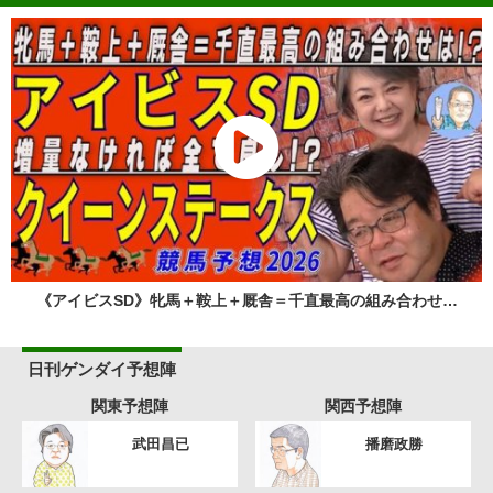
《アイビスSD》牝馬＋鞍上＋厩舎＝千直最高の組み合わせ…
日刊ゲンダイ予想陣
関東予想陣
関西予想陣
武田昌已
播磨政勝