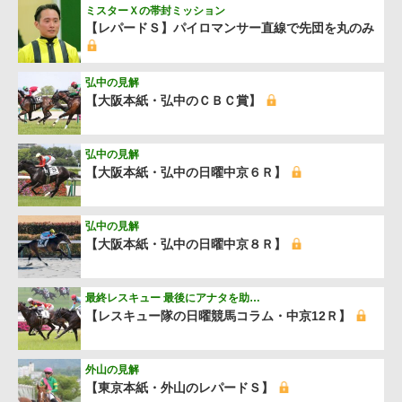
ミスターＸの帯封ミッション
【レパードＳ】パイロマンサー直線で先団を丸のみ
弘中の見解
【大阪本紙・弘中のＣＢＣ賞】
弘中の見解
【大阪本紙・弘中の日曜中京６Ｒ】
弘中の見解
【大阪本紙・弘中の日曜中京８Ｒ】
最終レスキュー 最後にアナタを助…
【レスキュー隊の日曜競馬コラム・中京12Ｒ】
外山の見解
【東京本紙・外山のレパードＳ】