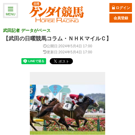
ログイン
MENU
会員登録
武田記者 データがベース
【武田の日曜競馬コラム・ＮＨＫマイルＣ】
公開日:2024年5月4日 17:00
更新日:2024年5月4日 17:00