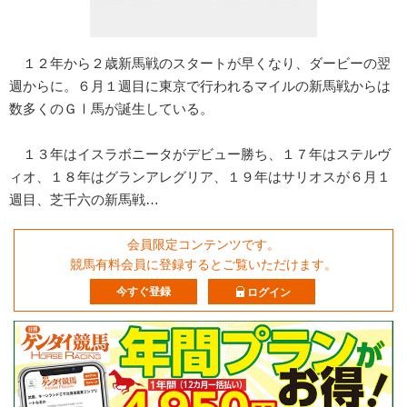
１２年から２歳新馬戦のスタートが早くなり、ダービーの翌
週からに。６月１週目に東京で行われるマイルの新馬戦からは
数多くのＧⅠ馬が誕生している。
１３年はイスラボニータがデビュー勝ち、１７年はステルヴ
ィオ、１８年はグランアレグリア、１９年はサリオスが６月１
週目、芝千六の新馬戦…
会員限定コンテンツです。
競馬有料会員に登録するとご覧いただけます。
今すぐ登録
ログイン