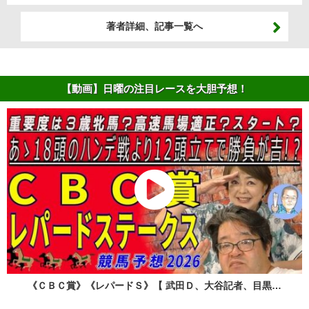
著者詳細、記事一覧へ
【動画】日曜の注目レースを大胆予想！
《ＣＢＣ賞》《レパードＳ》【 武田Ｄ、大谷記者、目黒…