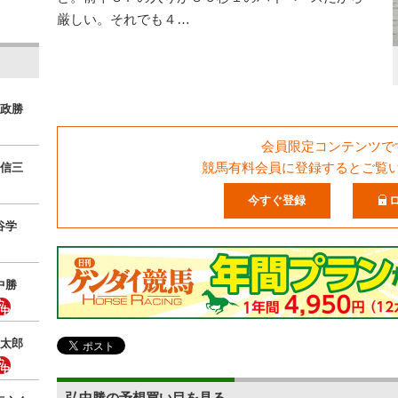
厳しい。それでも４…
政勝
会員限定コンテンツで
競馬有料会員に登録するとご覧
信三
今すぐ登録
谷学
中勝
太郎
弘中勝の予想買い目を見る