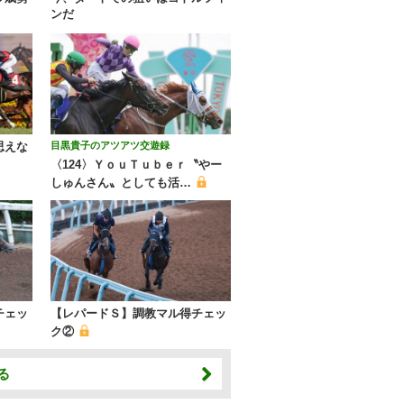
ンだ
思えな
目黒貴子のアツアツ交遊録
〈124〉ＹｏｕＴｕｂｅｒ〝やー
しゅんさん〟としても活…
チェッ
【レパードＳ】調教マル得チェッ
ク②
る