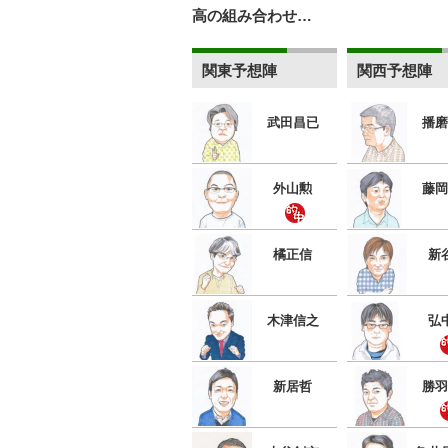
高の組み合わせ…
関東予想陣
関西予想陣
武田昌已
播磨
外山勲
藤岡
橘正信
新
木津信之
弘
新居哲
勝羽