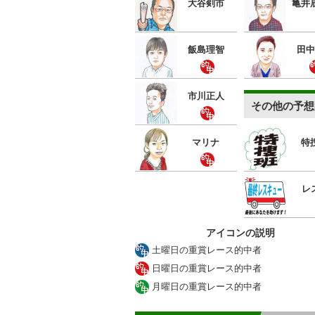
大谷剣市
亀井
飯島理智
田中
市川正人
その他の予想
マリナ
特
レ
アイコンの説明
土曜日の重賞レース的中者
日曜日の重賞レース的中者
月曜日の重賞レース的中者