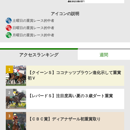
アイコンの説明
土曜日の重賞レース的中者
日曜日の重賞レース的中者
月曜日の重賞レース的中者
アクセスランキング
週間
1
【クイーンＳ】ココナッツブラウン進化示して重賞
初Ｖ
2
【レパードＳ】注目度高い夏の３歳ダート重賞
3
【ＣＢＣ賞】ディアナザール初重賞取り