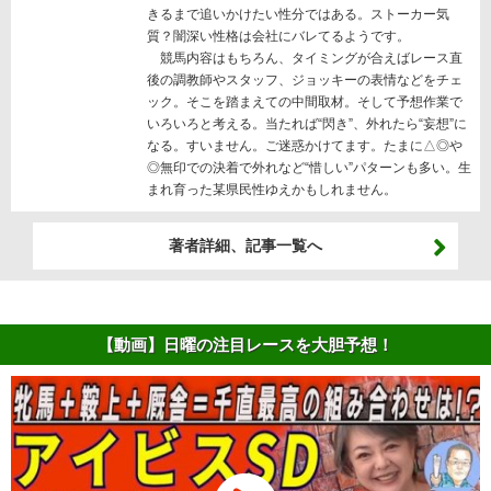
きるまで追いかけたい性分ではある。ストーカー気
質？闇深い性格は会社にバレてるようです。
競馬内容はもちろん、タイミングが合えばレース直
後の調教師やスタッフ、ジョッキーの表情などをチェ
ック。そこを踏まえての中間取材。そして予想作業で
いろいろと考える。当たれば“閃き”、外れたら“妄想”に
なる。すいません。ご迷惑かけてます。たまに△◎や
◎無印での決着で外れなど“惜しい”パターンも多い。生
まれ育った某県民性ゆえかもしれません。
著者詳細、記事一覧へ
【動画】日曜の注目レースを大胆予想！