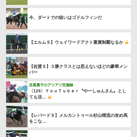
今、ダートでの狙いはゴドルフィンだ
【エルムＳ】ウェイワードアクト重賞制覇なるか
【佐渡Ｓ】３勝クラスとは思えないほどの豪華メン
バー
目黒貴子のアツアツ交遊録
〈124〉ＹｏｕＴｕｂｅｒ〝やーしゅんさん〟とし
ても活…
【レパードＳ】メルカントゥール杉山晴流の攻め馬
をこな…