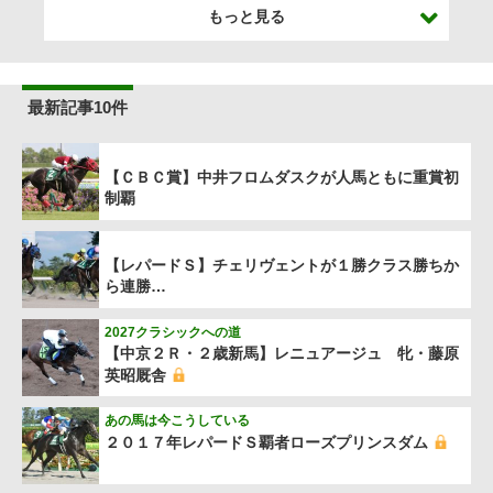
もっと見る
最新記事10件
【ＣＢＣ賞】中井フロムダスクが人馬ともに重賞初
制覇
【レパードＳ】チェリヴェントが１勝クラス勝ちか
ら連勝…
2027クラシックへの道
【中京２Ｒ・２歳新馬】レニュアージュ 牝・藤原
英昭厩舎
あの馬は今こうしている
２０１７年レパードＳ覇者ローズプリンスダム