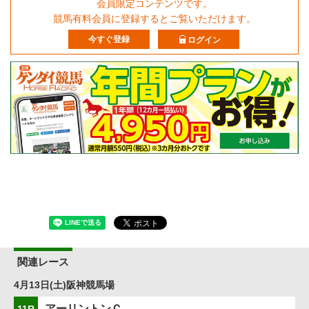
会員限定コンテンツです。
競馬有料会員に登録するとご覧いただけます。
今すぐ登録
ログイン
関連レース
4月13日(土)阪神競馬場
アーリントンＣ
11R