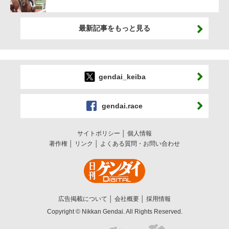
最新記事をもっと見る
gendai_keiba
gendai.race
サイトポリシー
個人情報
著作権
リンク
よくある質問・お問い合わせ
広告掲載について
会社概要
採用情報
Copyright © Nikkan Gendai. All Rights Reserved.