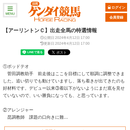
ログイン
MENU
会員登録
【アーリントンＣ】出走全馬の特選情報
公開日:2024年4月12日 17:00
更新日:2024年4月12日 17:00
①ポッドテオ
菅田調教助手 前走後はここを目標にして順調に調整できま
した。追い切りでも動けていますし、落ち着きが出てきたのも
好材料です。デビュー以来③着以下がないようにまだ底を見せ
ていないので、いい勝負になっても、と思っています。
②アレンジャー
昆調教師 課題の口向きに難…