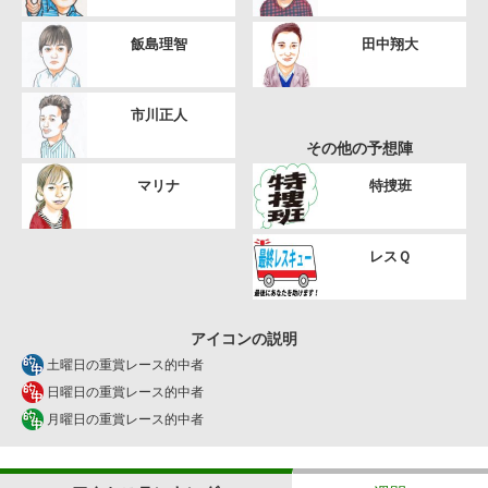
飯島理智
田中翔大
市川正人
その他の予想陣
マリナ
特捜班
レスＱ
アイコンの説明
土曜日の重賞レース的中者
日曜日の重賞レース的中者
月曜日の重賞レース的中者