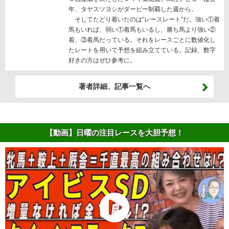
年、タヤスツヨシがダービー制覇した週から。
そしてたどり着いたのは“レースレート”だ。強い①着
馬もいれば、弱い①着馬もいるし、勝ち馬より強い②
着、③着馬だっている。それをレースごとに数値化し
たレートを用いて予想を組み立てている。記録、数字
好きの方はぜひ参考に。
著者詳細、記事一覧へ
【動画】日曜の注目レースを大胆予想！