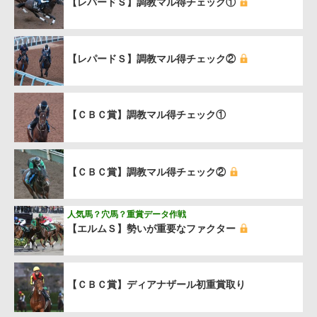
【レパードＳ】調教マル得チェック①
【レパードＳ】調教マル得チェック②
【ＣＢＣ賞】調教マル得チェック①
【ＣＢＣ賞】調教マル得チェック②
人気馬？穴馬？重賞データ作戦
【エルムＳ】勢いが重要なファクター
【ＣＢＣ賞】ディアナザール初重賞取り