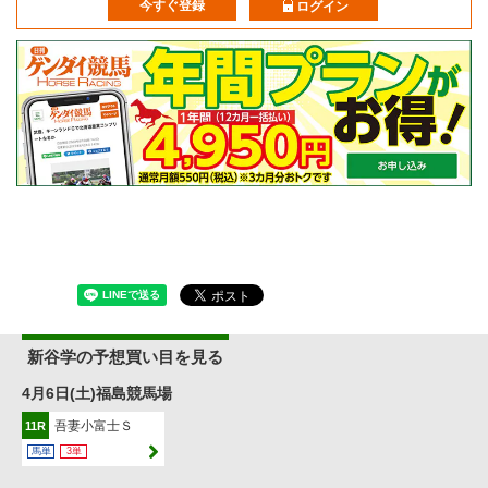
今すぐ登録
ログイン
新谷学の予想買い目を見る
4月6日(土)福島競馬場
吾妻小富士Ｓ
11R
馬単
3単