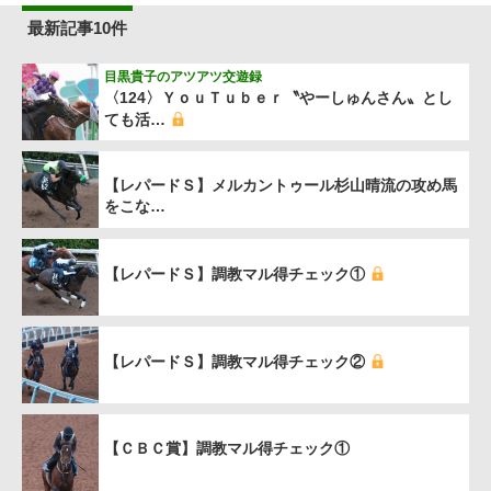
最新記事10件
目黒貴子のアツアツ交遊録
〈124〉ＹｏｕＴｕｂｅｒ〝やーしゅんさん〟とし
ても活…
【レパードＳ】メルカントゥール杉山晴流の攻め馬
をこな…
【レパードＳ】調教マル得チェック①
【レパードＳ】調教マル得チェック②
【ＣＢＣ賞】調教マル得チェック①