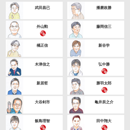
武田昌已
播磨政勝
外山勲
藤岡信三
橘正信
新谷学
木津信之
弘中勝
新居哲
勝羽太郎
大谷剣市
亀井辰之介
飯島理智
田中翔大