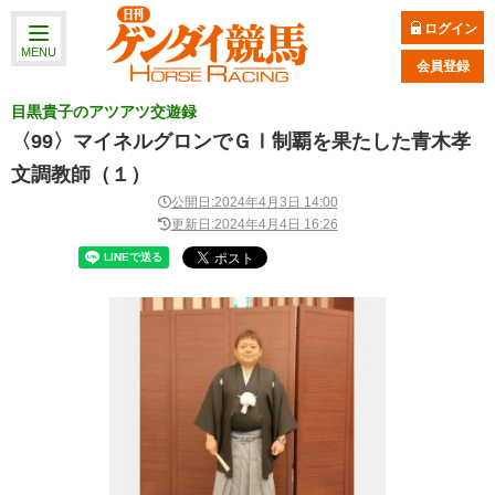
ログイン
MENU
会員登録
目黒貴子のアツアツ交遊録
〈99〉マイネルグロンでＧⅠ制覇を果たした青木孝
文調教師（１）
公開日:2024年4月3日 14:00
更新日:2024年4月4日 16:26