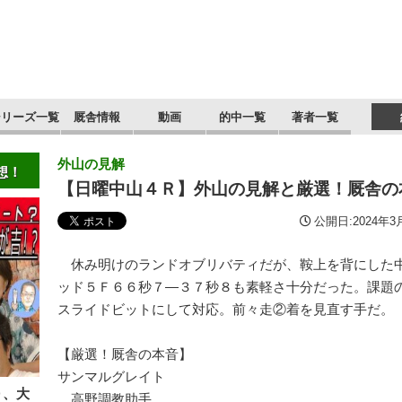
シリーズ一覧
厩舎情報
動画
的中一覧
著者一覧
外山の見解
想！
【日曜中山４Ｒ】外山の見解と厳選！厩舎の
公開日:2024年3月
休み明けのランドオブリバティだが、鞍上を背にした
ッド５Ｆ６６秒７―３７秒８も素軽さ十分だった。課題
スライドビットにして対応。前々走②着を見直す手だ。
【厳選！厩舎の本音】
サンマルグレイト
Ｄ、大
高野調教助手 …