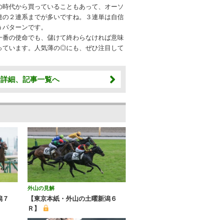
時代から買っていることもあって、オーソ
連の２連系までが多いですね。３連単は自信
うパターンです。
番の使命でも、儲けて終わらなければ意味
っています。人気薄の◎にも、ぜひ注目して
者詳細、記事一覧へ
外山の見解
潟７
【東京本紙・外山の土曜新潟６
Ｒ】