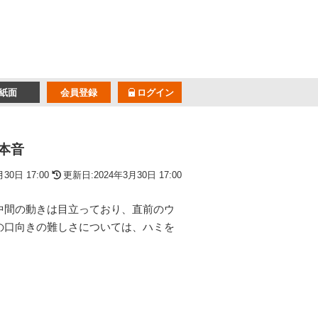
紙面
会員登録
ログイン
本音
30日 17:00
更新日:2024年3月30日 17:00
中間の動きは目立っており、直前のウ
の口向きの難しさについては、ハミを