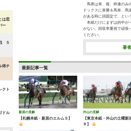
馬券は単、複、枠連のみの
ドックスに単勝＆馬単、馬
がある時に頭固定で、とい
とは思
本紙だけにまずは的中が一
バー
がない。回収率重視で頑張
ください。
戦 ５
著
ル得チ
最新記事一覧
レクト
新居の見解
外山の見解
ゴドル
【札幌本紙・新居のエルムＳ】
【東京本紙・外山の土曜新
Ｒ】