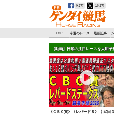
0.2万
16.2万
TOP
今週のレース
最新記事
【動画】日曜の注目レースを大胆予
《ＣＢＣ賞》《レパードＳ》【 武田