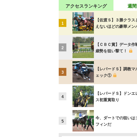
アクセスランキング
週間
【佐渡Ｓ】３勝クラス
1
えないほどの豪華メン
【ＣＢＣ賞】データ作
2
歳勢を狙い撃て！
【レパードＳ】調教マ
3
ェック①
【レパードＳ】ドンエ
4
ス初重賞取り
今、ダートでの狙いは
5
フィンだ