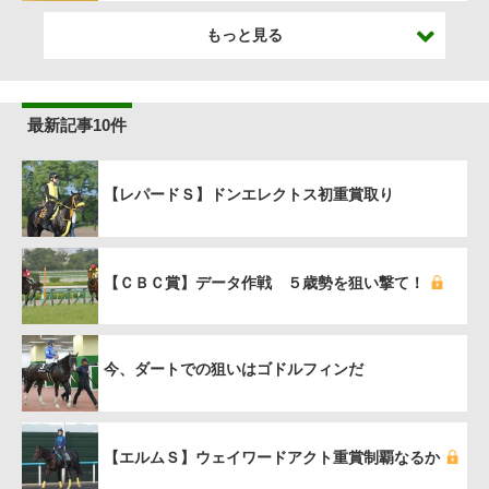
もっと見る
最新記事10件
【レパードＳ】ドンエレクトス初重賞取り
【ＣＢＣ賞】データ作戦 ５歳勢を狙い撃て！
今、ダートでの狙いはゴドルフィンだ
【エルムＳ】ウェイワードアクト重賞制覇なるか