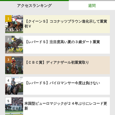
アクセスランキング
週間
1
【クイーンＳ】ココナッツブラウン進化示して重賞
初Ｖ
2
【レパードＳ】注目度高い夏の３歳ダート重賞
3
【ＣＢＣ賞】ディアナザール初重賞取り
4
【レパードＳ】パイロマンサー今度は負けない
5
米国型ピューロマジックが２４年ぶりにレコード更
新