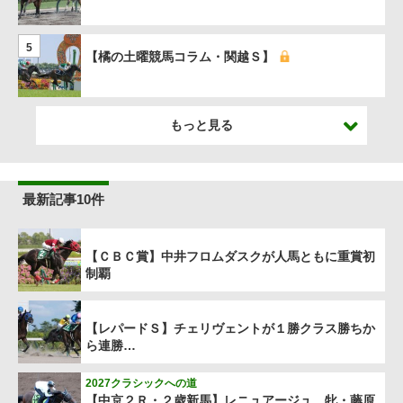
5
【橘の土曜競馬コラム・関越Ｓ】
もっと見る
最新記事10件
【ＣＢＣ賞】中井フロムダスクが人馬ともに重賞初
制覇
【レパードＳ】チェリヴェントが１勝クラス勝ちか
ら連勝…
2027クラシックへの道
【中京２Ｒ・２歳新馬】レニュアージュ 牝・藤原