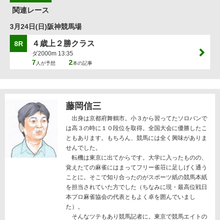
関連レース
3月24日(日)阪神競馬場
４歳上２勝クラス
8R
ダ2000m 13:35
7
2
人が予想
本の記事
藤岡信三
出身は京都府舞鶴市。小３から習ってたソロバンで
は高３の時に１０段位を取得。全国大会に優勝したこ
ともあります。もちろん、競馬には全く興味がありま
せんでした。
転機は東京に出てからです。大学に入ったものの、
覚えたての麻雀にはまってフリー雀荘に足しげく通う
ことに。そこで知り合ったのがスポーツ紙の競馬本紙
を担当されていた方でした（ちなみに現・最高位戦日
本プロ麻雀協会の代表ともよく卓を囲んでいまし
た）。
そんなツテもあり競馬記者に。東京で競馬エイトの