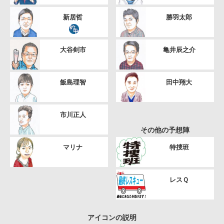
新居哲
勝羽太郎
大谷剣市
亀井辰之介
飯島理智
田中翔大
市川正人
その他の予想陣
マリナ
特捜班
レスＱ
アイコンの説明