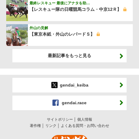
最終レスキュー 最後にアナタを助…
【レスキュー隊の日曜競馬コラム・中京12Ｒ】
外山の見解
【東京本紙・外山のレパードＳ】
最新記事をもっと見る
gendai_keiba
gendai.race
サイトポリシー
個人情報
著作権
リンク
よくある質問・お問い合わせ