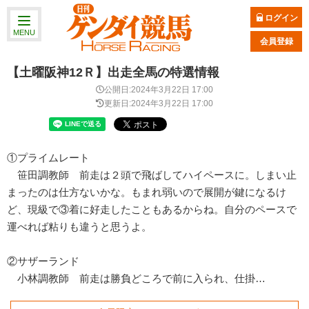
ログイン
MENU
会員登録
【土曜阪神12Ｒ】出走全馬の特選情報
公開日:2024年3月22日 17:00
更新日:2024年3月22日 17:00
①プライムレート
笹田調教師 前走は２頭で飛ばしてハイペースに。しまい止
まったのは仕方ないかな。もまれ弱いので展開が鍵になるけ
ど、現級で③着に好走したこともあるからね。自分のペースで
運べれば粘りも違うと思うよ。
②サザーランド
小林調教師 前走は勝負どころで前に入られ、仕掛…