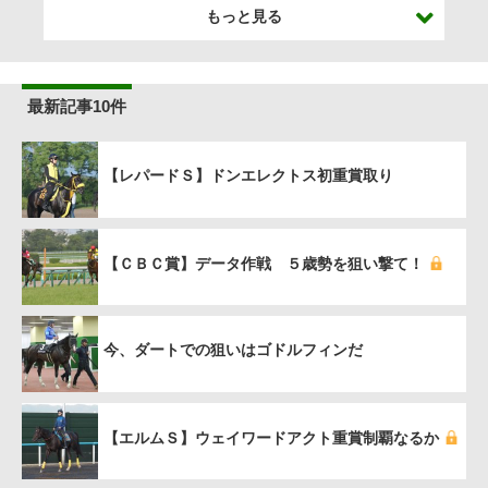
もっと見る
最新記事10件
【レパードＳ】ドンエレクトス初重賞取り
【ＣＢＣ賞】データ作戦 ５歳勢を狙い撃て！
今、ダートでの狙いはゴドルフィンだ
【エルムＳ】ウェイワードアクト重賞制覇なるか