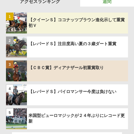
アクセスランキング
週間
1
【クイーンＳ】ココナッツブラウン進化示して重賞
初Ｖ
2
【レパードＳ】注目度高い夏の３歳ダート重賞
3
【ＣＢＣ賞】ディアナザール初重賞取り
4
【レパードＳ】パイロマンサー今度は負けない
5
米国型ピューロマジックが２４年ぶりにレコード更
新