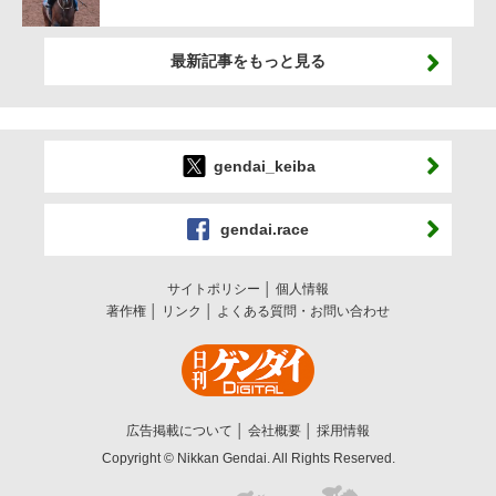
最新記事をもっと見る
gendai_keiba
gendai.race
サイトポリシー
個人情報
著作権
リンク
よくある質問・お問い合わせ
広告掲載について
会社概要
採用情報
Copyright © Nikkan Gendai. All Rights Reserved.