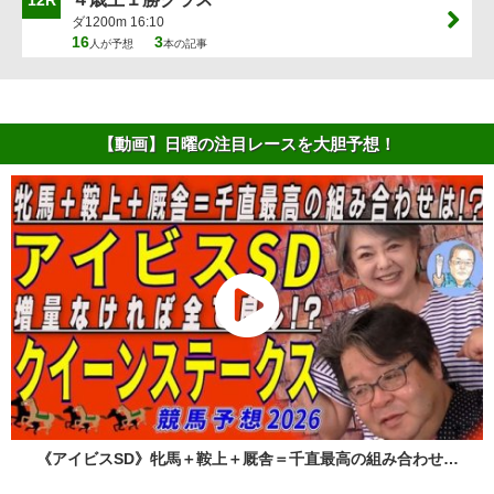
ダ1200m 16:10
16
3
人が予想
本の記事
【動画】日曜の注目レースを大胆予想！
《アイビスSD》牝馬＋鞍上＋厩舎＝千直最高の組み合わせ…