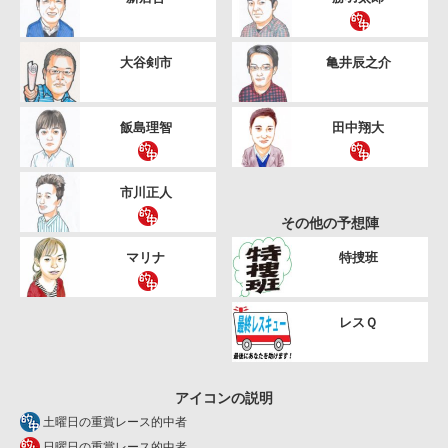
大谷剣市
亀井辰之介
飯島理智
田中翔大
市川正人
その他の予想陣
マリナ
特捜班
レスＱ
アイコンの説明
土曜日の重賞レース的中者
日曜日の重賞レース的中者