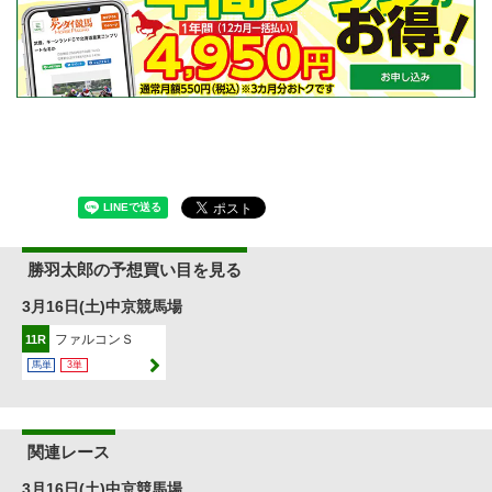
勝羽太郎の予想買い目を見る
3月16日(土)中京競馬場
ファルコンＳ
11R
馬単
3単
関連レース
3月16日(土)中京競馬場