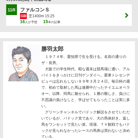
ファルコンＳ
11R
GIII
芝1400m 15:25
16
15
人が予想
本の記事
勝羽太郎
１９７４年、愛知県で生を受ける。名前の通りの
ザ・長男。
大阪での学生時代、暇な週末は競馬場に通い、アル
バイトをきっかけに日刊ゲンダイへ。栗東トレセンデ
ビューは忘れもしない９９年３月２４日。毎日杯の週
で、初めて取材した馬は連勝中だったテイエムオペラ
オー。以降、同馬に魅せられ、１勝の難しさ、負けに
不思議の負けなしと、学ばせてもらったことは実に多
い。
グリーンチャンネルでパドック解説をさせていただ
いているが、パドック党であり、大の馬体好き。返し
馬をワンセットで見たい派。現場、ＴＶ観戦でもパド
ックが見られなかったレースの馬券は買わないと決め
ている。