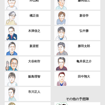
外山勲
藤岡信三
橘正信
新谷学
木津信之
弘中勝
新居哲
勝羽太郎
大谷剣市
亀井辰之介
飯島理智
田中翔大
市川正人
その他の予想陣