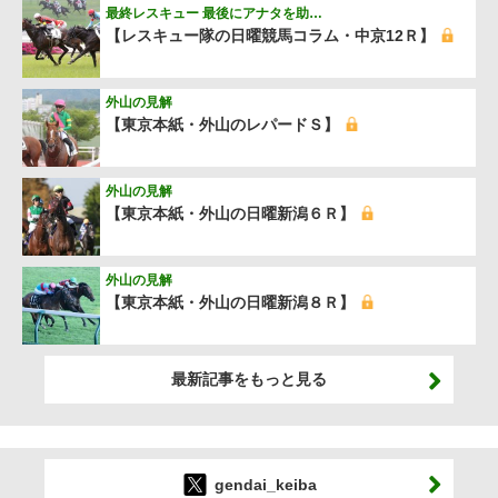
最終レスキュー 最後にアナタを助…
【レスキュー隊の日曜競馬コラム・中京12Ｒ】
外山の見解
【東京本紙・外山のレパードＳ】
外山の見解
【東京本紙・外山の日曜新潟６Ｒ】
外山の見解
【東京本紙・外山の日曜新潟８Ｒ】
最新記事をもっと見る
gendai_keiba