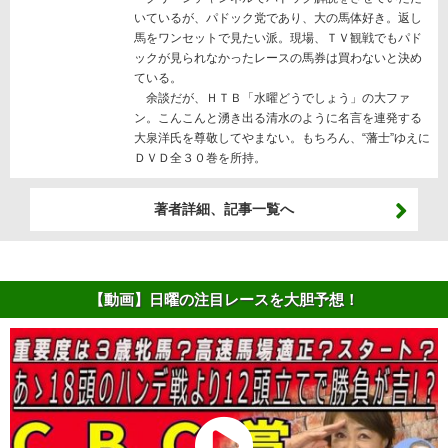
いているが、パドック党であり、大の馬体好き。返し
馬をワンセットで見たい派。現場、ＴＶ観戦でもパド
ックが見られなかったレースの馬券は買わないと決め
ている。
余談だが、ＨＴＢ「水曜どうでしょう」の大ファ
ン。こんこんと湧き出る清水のように名言を連発する
大泉洋氏を尊敬してやまない。もちろん、“藩士”ゆえに
ＤＶＤ全３０巻を所持。
著者詳細、記事一覧へ
【動画】日曜の注目レースを大胆予想！