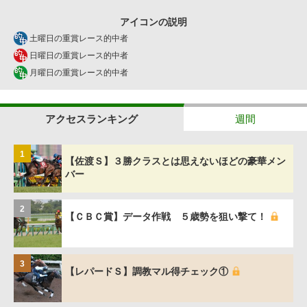
アイコンの説明
土曜日の重賞レース的中者
日曜日の重賞レース的中者
月曜日の重賞レース的中者
アクセスランキング
週間
1
【佐渡Ｓ】３勝クラスとは思えないほどの豪華メン
バー
2
【ＣＢＣ賞】データ作戦 ５歳勢を狙い撃て！
3
【レパードＳ】調教マル得チェック①