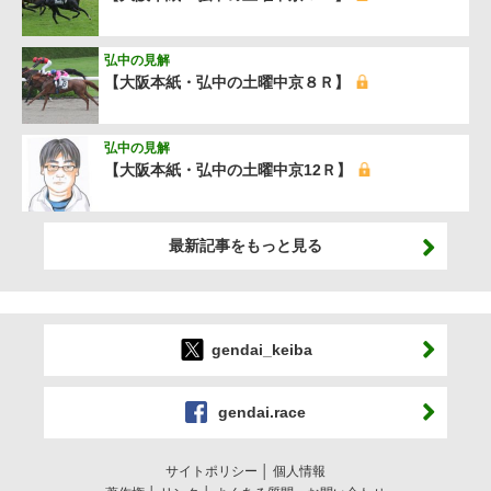
弘中の見解
【大阪本紙・弘中の土曜中京８Ｒ】
弘中の見解
【大阪本紙・弘中の土曜中京12Ｒ】
最新記事をもっと見る
gendai_keiba
gendai.race
サイトポリシー
個人情報