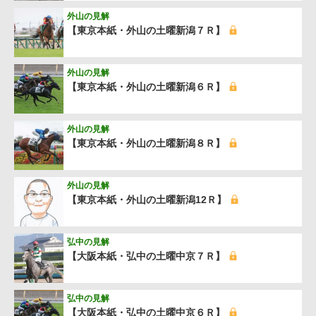
外山の見解
【東京本紙・外山の土曜新潟７Ｒ】
外山の見解
【東京本紙・外山の土曜新潟６Ｒ】
外山の見解
【東京本紙・外山の土曜新潟８Ｒ】
外山の見解
【東京本紙・外山の土曜新潟12Ｒ】
弘中の見解
【大阪本紙・弘中の土曜中京７Ｒ】
弘中の見解
【大阪本紙・弘中の土曜中京６Ｒ】