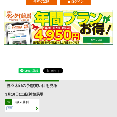
今すぐ登録
ログイン
勝羽太郎の予想買い目を見る
3月16日(土)阪神競馬場
３歳未勝利
3R
馬単