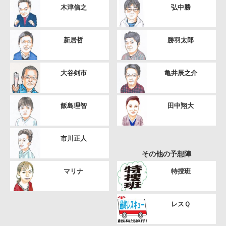
木津信之
弘中勝
新居哲
勝羽太郎
大谷剣市
亀井辰之介
飯島理智
田中翔大
市川正人
その他の予想陣
マリナ
特捜班
レスＱ