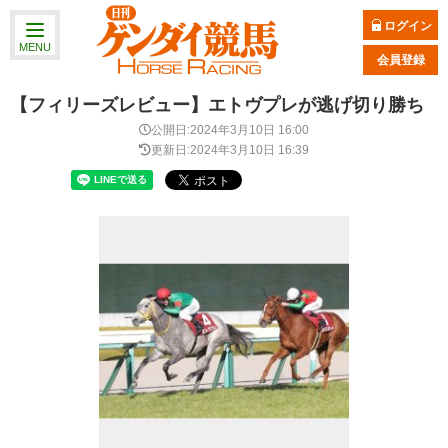
ログイン
MENU
会員登録
【フィリーズレビュー】エトヴプレが逃げ切り勝ち
公開日:2024年3月10日 16:00
更新日:2024年3月10日 16:39