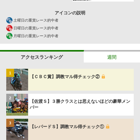
アイコンの説明
土曜日の重賞レース的中者
日曜日の重賞レース的中者
月曜日の重賞レース的中者
アクセスランキング
週間
1
【ＣＢＣ賞】調教マル得チェック②
2
【佐渡Ｓ】３勝クラスとは思えないほどの豪華メン
バー
3
【レパードＳ】調教マル得チェック①