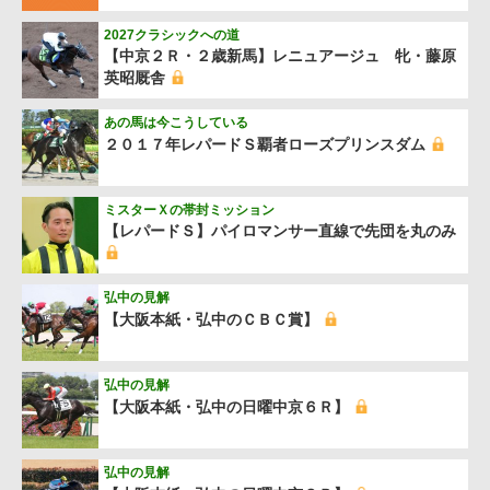
2027クラシックへの道
【中京２Ｒ・２歳新馬】レニュアージュ 牝・藤原
英昭厩舎
あの馬は今こうしている
２０１７年レパードＳ覇者ローズプリンスダム
ミスターＸの帯封ミッション
【レパードＳ】パイロマンサー直線で先団を丸のみ
弘中の見解
【大阪本紙・弘中のＣＢＣ賞】
弘中の見解
【大阪本紙・弘中の日曜中京６Ｒ】
弘中の見解