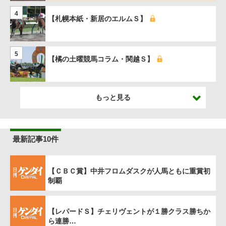
4
【札幌本紙・新居のエルムＳ】
5
【橘の土曜競馬コラム・関越Ｓ】
もっと見る
最新記事10件
【ＣＢＣ賞】中井フロムダスクが人馬ともに重賞初
制覇
【レパードＳ】チェリヴェントが１勝クラス勝ちか
ら連勝…