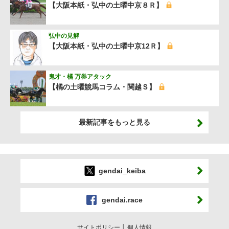
【大阪本紙・弘中の土曜中京８Ｒ】
弘中の見解
【大阪本紙・弘中の土曜中京12Ｒ】
鬼才・橘 万券アタック
【橘の土曜競馬コラム・関越Ｓ】
最新記事をもっと見る
gendai_keiba
gendai.race
サイトポリシー
個人情報