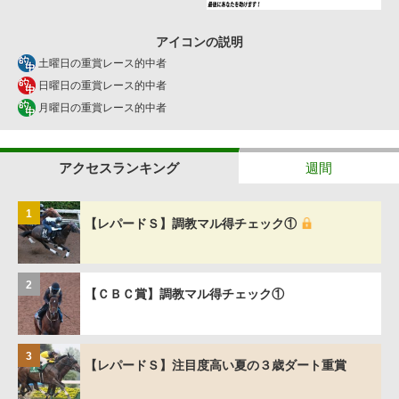
アイコンの説明
土曜日の重賞レース的中者
日曜日の重賞レース的中者
月曜日の重賞レース的中者
アクセスランキング
週間
1
【レパードＳ】調教マル得チェック①
2
【ＣＢＣ賞】調教マル得チェック①
3
【レパードＳ】注目度高い夏の３歳ダート重賞