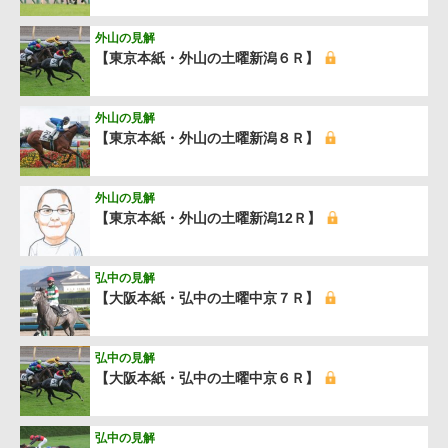
外山の見解
【東京本紙・外山の土曜新潟６Ｒ】
外山の見解
【東京本紙・外山の土曜新潟８Ｒ】
外山の見解
【東京本紙・外山の土曜新潟12Ｒ】
弘中の見解
【大阪本紙・弘中の土曜中京７Ｒ】
弘中の見解
【大阪本紙・弘中の土曜中京６Ｒ】
弘中の見解