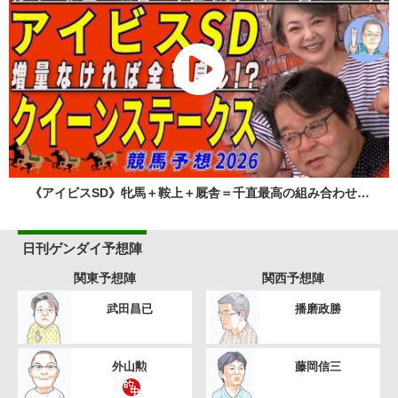
《アイビスSD》牝馬＋鞍上＋厩舎＝千直最高の組み合わせ…
日刊ゲンダイ予想陣
関東予想陣
関西予想陣
武田昌已
播磨政勝
外山勲
藤岡信三