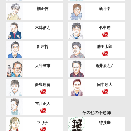
橘正信
新谷学
木津信之
弘中勝
新居哲
勝羽太郎
大谷剣市
亀井辰之介
飯島理智
田中翔大
市川正人
その他の予想陣
マリナ
特捜班