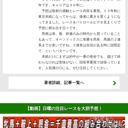
年です。キャリアは３０年に。
予想は取材の感触とレース内容を重視。１３年秋に
東京本紙になってからは、後者に重きを置くようにな
ってきました。レース＆パトロールビデオ見まくりで
予想に精を出す日々です。
馬券は単、複、枠連のみの時代から買っていること
もあって、オーソドックスに単勝＆馬単、馬連の２連
系までが多いですね。３連単は自信がある時に頭固定
で、というパターンです。
本紙だけにまずは的中が一番の使命でも、儲けて終
わらなければ意味がない。回収率重視で頑張っていま
す。人気薄の◎にも、ぜひ注目してください。
著者詳細、記事一覧へ
【動画】日曜の注目レースを大胆予想！