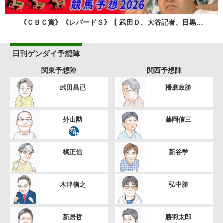
《ＣＢＣ賞》《レパードＳ》【 武田Ｄ、大谷記者、目黒…
日刊ゲンダイ予想陣
関東予想陣
関西予想陣
武田昌已
播磨政勝
外山勲
藤岡信三
橘正信
新谷学
木津信之
弘中勝
新居哲
勝羽太郎