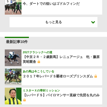
5
今、ダートでの狙いはゴドルフィンだ
もっと見る
最新記事10件
2027クラシックへの道
【中京２Ｒ・２歳新馬】レニュアージュ 牝・藤原
英昭厩舎
あの馬は今こうしている
２０１７年レパードＳ覇者ローズプリンスダム
ミスターＸの帯封ミッション
【レパードＳ】パイロマンサー直線で先団を丸のみ