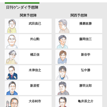
日刊ゲンダイ予想陣
関東予想陣
関西予想陣
武田昌已
播磨政勝
外山勲
藤岡信三
橘正信
新谷学
木津信之
弘中勝
新居哲
勝羽太郎
大谷剣市
亀井辰之介