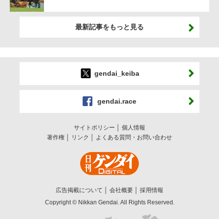
最新記事をもっと見る
gendai_keiba
gendai.race
サイトポリシー
個人情報
著作権
リンク
よくある質問・お問い合わせ
広告掲載について
会社概要
採用情報
Copyright © Nikkan Gendai. All Rights Reserved.