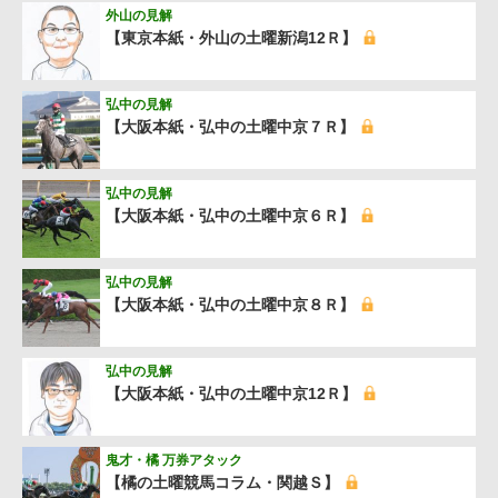
外山の見解
【東京本紙・外山の土曜新潟12Ｒ】
弘中の見解
【大阪本紙・弘中の土曜中京７Ｒ】
弘中の見解
【大阪本紙・弘中の土曜中京６Ｒ】
弘中の見解
【大阪本紙・弘中の土曜中京８Ｒ】
弘中の見解
【大阪本紙・弘中の土曜中京12Ｒ】
鬼才・橘 万券アタック
【橘の土曜競馬コラム・関越Ｓ】