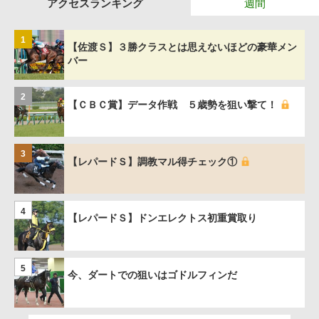
アクセスランキング
週間
1
【佐渡Ｓ】３勝クラスとは思えないほどの豪華メン
バー
2
【ＣＢＣ賞】データ作戦 ５歳勢を狙い撃て！
3
【レパードＳ】調教マル得チェック①
4
【レパードＳ】ドンエレクトス初重賞取り
5
今、ダートでの狙いはゴドルフィンだ