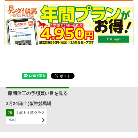
藤岡信三の予想買い目を見る
2月24日(土)阪神競馬場
４歳上１勝クラス
7R
馬単