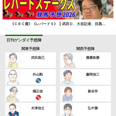
《ＣＢＣ賞》《レパードＳ》【 武田Ｄ、大谷記者、目黒…
日刊ゲンダイ予想陣
関東予想陣
関西予想陣
武田昌已
播磨政勝
外山勲
藤岡信三
橘正信
新谷学
木津信之
弘中勝