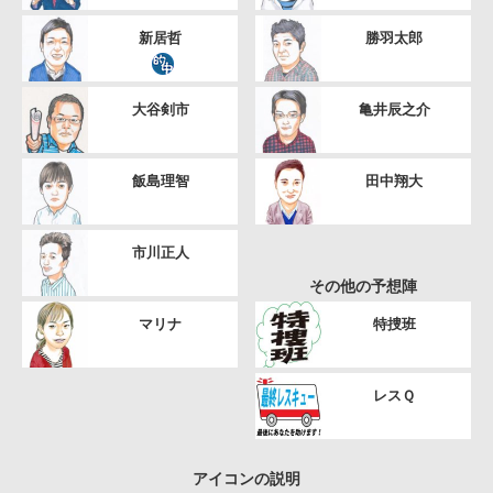
新居哲
勝羽太郎
大谷剣市
亀井辰之介
飯島理智
田中翔大
市川正人
その他の予想陣
マリナ
特捜班
レスＱ
アイコンの説明