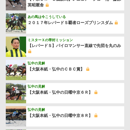
英昭厩舎
あの馬は今こうしている
２０１７年レパードＳ覇者ローズプリンスダム
ミスターＸの帯封ミッション
【レパードＳ】パイロマンサー直線で先団を丸のみ
弘中の見解
【大阪本紙・弘中のＣＢＣ賞】
弘中の見解
【大阪本紙・弘中の日曜中京６Ｒ】
弘中の見解
【大阪本紙・弘中の日曜中京８Ｒ】