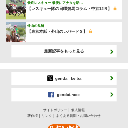
最終レスキュー 最後にアナタを助…
【レスキュー隊の日曜競馬コラム・中京12Ｒ】
外山の見解
【東京本紙・外山のレパードＳ】
最新記事をもっと見る
gendai_keiba
gendai.race
サイトポリシー
個人情報
著作権
リンク
よくある質問・お問い合わせ