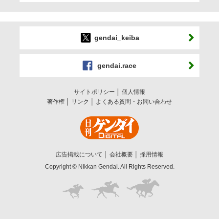
gendai_keiba
gendai.race
サイトポリシー
個人情報
著作権
リンク
よくある質問・お問い合わせ
広告掲載について
会社概要
採用情報
Copyright © Nikkan Gendai. All Rights Reserved.