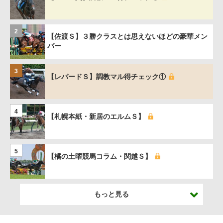
2
【佐渡Ｓ】３勝クラスとは思えないほどの豪華メン
バー
3
【レパードＳ】調教マル得チェック①
4
【札幌本紙・新居のエルムＳ】
5
【橘の土曜競馬コラム・関越Ｓ】
もっと見る