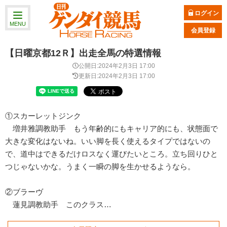
ログイン
MENU
会員登録
【日曜京都12Ｒ】出走全馬の特選情報
公開日:2024年2月3日 17:00
更新日:2024年2月3日 17:00
①スカーレットジンク
増井雅調教助手 もう年齢的にもキャリア的にも、状態面で
大きな変化はないね。いい脚を長く使えるタイプではないの
で、道中はできるだけロスなく運びたいところ。立ち回りひと
つじゃないかな。うまく一瞬の脚を生かせるようなら。
②ブラーヴ
蓮見調教助手 このクラス…