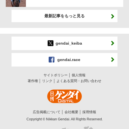
最新記事をもっと見る
gendai_keiba
gendai.race
サイトポリシー
個人情報
著作権
リンク
よくある質問・お問い合わせ
広告掲載について
会社概要
採用情報
Copyright © Nikkan Gendai. All Rights Reserved.