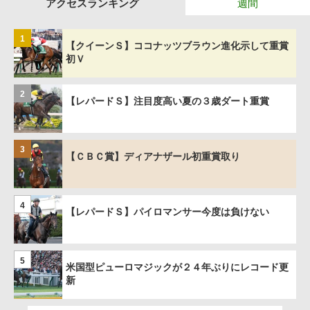
アクセスランキング
週間
1
【クイーンＳ】ココナッツブラウン進化示して重賞
初Ｖ
2
【レパードＳ】注目度高い夏の３歳ダート重賞
3
【ＣＢＣ賞】ディアナザール初重賞取り
4
【レパードＳ】パイロマンサー今度は負けない
5
米国型ピューロマジックが２４年ぶりにレコード更
新