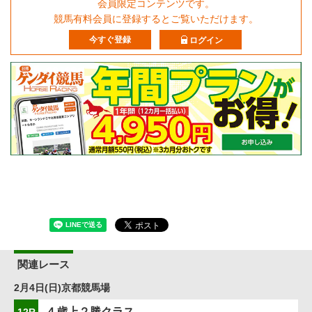
会員限定コンテンツです。
競馬有料会員に登録するとご覧いただけます。
今すぐ登録
ログイン
関連レース
2月4日(日)京都競馬場
４歳上２勝クラス
12R