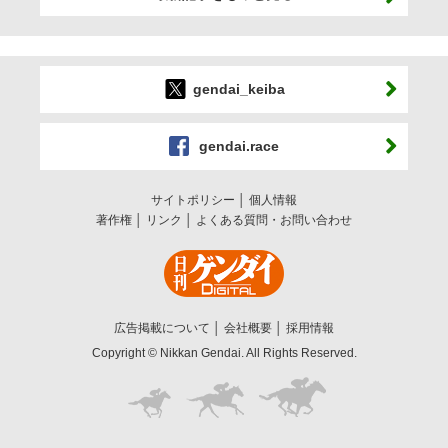
gendai_keiba
gendai.race
サイトポリシー
個人情報
著作権
リンク
よくある質問・お問い合わせ
広告掲載について
会社概要
採用情報
Copyright © Nikkan Gendai. All Rights Reserved.