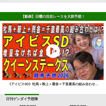
【動画】日曜の注目レースを大胆予想！
《アイビスSD》牝馬＋鞍上＋厩舎＝千直最高の組み合わせ…
日刊ゲンダイ予想陣