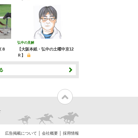
弘中の見解
京８
【大阪本紙・弘中の土曜中京12
Ｒ】
る
せ
広告掲載について
会社概要
採用情報