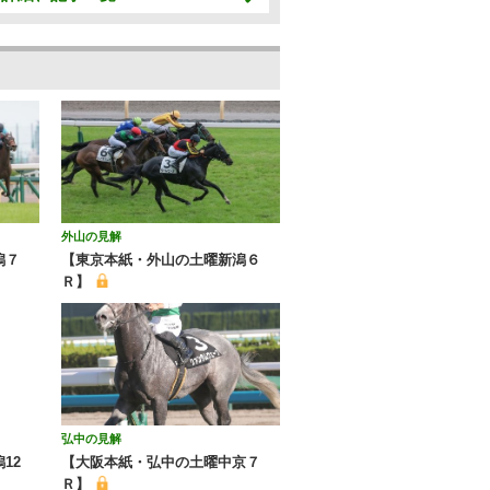
外山の見解
潟７
【東京本紙・外山の土曜新潟６
Ｒ】
弘中の見解
12
【大阪本紙・弘中の土曜中京７
Ｒ】