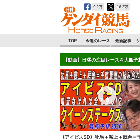
0.2万
16.2万
TOP
今週のレース
最新記事
【動画】日曜の注目レースを大胆予
《アイビスSD》牝馬＋鞍上＋厩舎＝