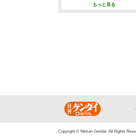
もっと見る
Copyright © Nikkan Gendai. All Rights Rese