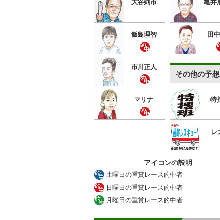
大谷剣市
亀井
飯島理智
田中
市川正人
その他の予想
マリナ
特
レ
アイコンの説明
土曜日の重賞レース的中者
日曜日の重賞レース的中者
月曜日の重賞レース的中者