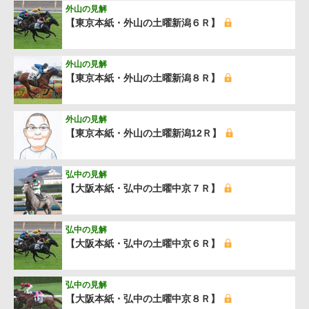
外山の見解
【東京本紙・外山の土曜新潟６Ｒ】
外山の見解
【東京本紙・外山の土曜新潟８Ｒ】
外山の見解
【東京本紙・外山の土曜新潟12Ｒ】
弘中の見解
【大阪本紙・弘中の土曜中京７Ｒ】
弘中の見解
【大阪本紙・弘中の土曜中京６Ｒ】
弘中の見解
【大阪本紙・弘中の土曜中京８Ｒ】