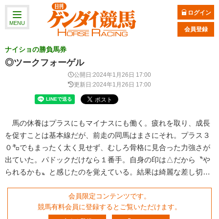
ログイン
MENU
会員登録
ナイショの勝負馬券
◎ツークフォーゲル
公開日:2024年1月26日 17:00
更新日:2024年1月26日 17:00
馬の休養はプラスにもマイナスにも働く。疲れを取り、成長
を促すことは基本線だが、前走の同馬はまさにそれ。プラス３
０㌔でもまったく太く見せず、むしろ骨格に見合った力強さが
出ていた。パドックだけなら１番手。自身の印は△だから〝や
られるかも〟と感じたのを覚えている。結果は綺麗な差し切…
会員限定コンテンツです。
競馬有料会員に登録するとご覧いただけます。