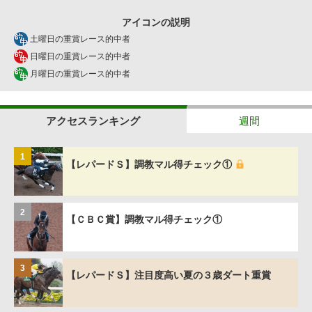
アイコンの説明
土曜日の重賞レース的中者
日曜日の重賞レース的中者
月曜日の重賞レース的中者
アクセスランキング
週間
1
【レパードＳ】調教マル得チェック①
2
【ＣＢＣ賞】調教マル得チェック①
3
【レパードＳ】注目度高い夏の３歳ダート重賞