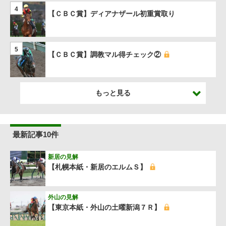
4
【ＣＢＣ賞】ディアナザール初重賞取り
5
【ＣＢＣ賞】調教マル得チェック②
もっと見る
最新記事10件
新居の見解
【札幌本紙・新居のエルムＳ】
外山の見解
【東京本紙・外山の土曜新潟７Ｒ】