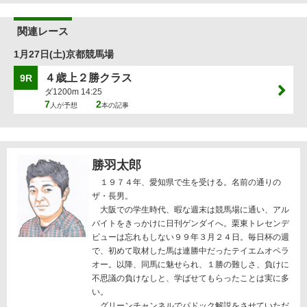
関連レース
1月27日(土)京都競馬場
４歳上２勝クラス
9R
ダ1200m 14:25
7
2
人が予想
本の記事
勝羽太郎
１９７４年、愛知県で生を受ける。名前の通りの
ザ・長男。
大阪での学生時代、暇な週末は競馬場に通い、アル
バイトをきっかけに日刊ゲンダイへ。栗東トレセンデ
ビューは忘れもしない９９年３月２４日。毎日杯の週
で、初めて取材した馬は連勝中だったテイエムオペラ
オー。以降、同馬に魅せられ、１勝の難しさ、負けに
不思議の負けなしと、学ばせてもらったことは実に多
い。
グリーンチャンネルでパドック解説をさせていただ