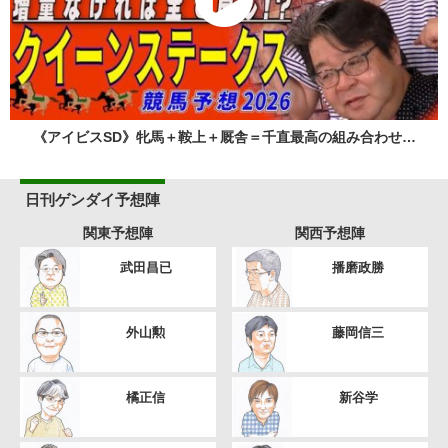
《アイビスSD》牝馬＋鞍上＋厩舎＝千直最高の組み合わせ…
日刊ゲンダイ予想陣
関東予想陣
関西予想陣
武田昌已
播磨政勝
外山勲
藤岡信三
橘正信
新谷学