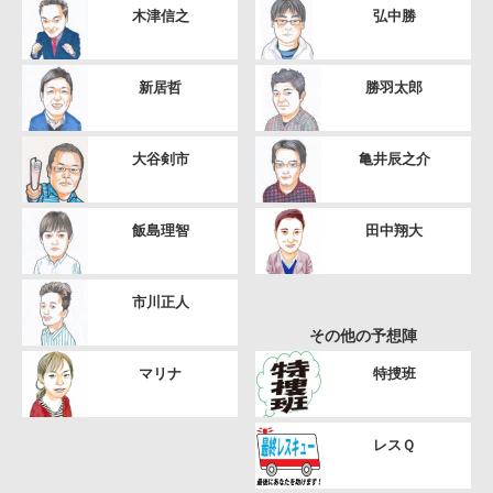
木津信之
弘中勝
新居哲
勝羽太郎
大谷剣市
亀井辰之介
飯島理智
田中翔大
市川正人
その他の予想陣
マリナ
特捜班
レスＱ