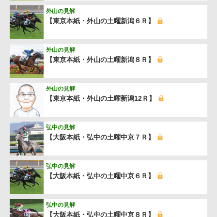
外山の見解
【東京本紙・外山の土曜新潟６Ｒ】
外山の見解
【東京本紙・外山の土曜新潟８Ｒ】
外山の見解
【東京本紙・外山の土曜新潟12Ｒ】
弘中の見解
【大阪本紙・弘中の土曜中京７Ｒ】
弘中の見解
【大阪本紙・弘中の土曜中京６Ｒ】
弘中の見解
【大阪本紙・弘中の土曜中京８Ｒ】